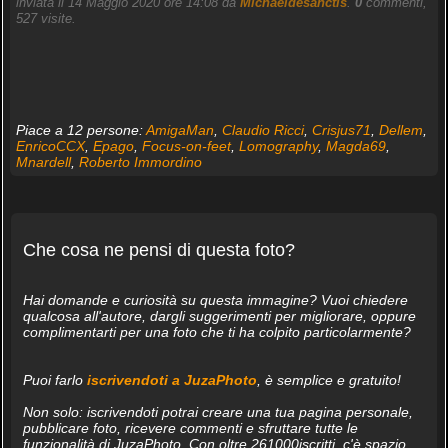
inviata il 14 Maggio 2020 ore 14:08 da
Michaeldesanctis
.
0
commenti,
527 visite.
Piace a 12 persone:
AmigaMan
,
Claudio Ricci
,
Crisjus71
,
Dellem
,
EnricoCCX
,
Epago
,
Focus-on-feet
,
Lomography
,
Magda69
,
Mnardell
,
Roberto Immordino
Che cosa ne pensi di questa foto?
Hai domande e curiosità su questa immagine? Vuoi chiedere
qualcosa all'autore, dargli suggerimenti per migliorare, oppure
complimentarti per una foto che ti ha colpito particolarmente?
Puoi farlo
iscrivendoti a JuzaPhoto
, è semplice e gratuito!
Non solo: iscrivendoti potrai creare una tua pagina personale,
pubblicare foto, ricevere commenti e sfruttare tutte le
funzionalità di JuzaPhoto. Con oltre 261000iscritti, c'è spazio