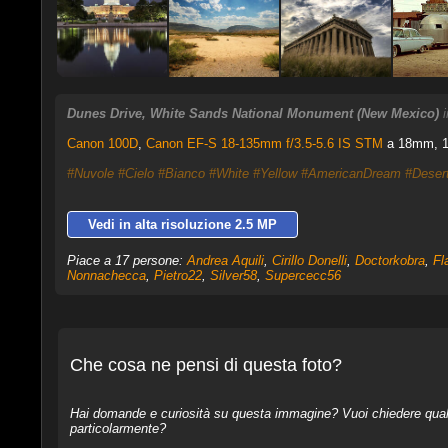
Dunes Drive, White Sands National Monument (New Mexico)
Canon 100D
,
Canon EF-S 18-135mm f/3.5-5.6 IS STM
a 18mm, 1/
#Nuvole
#Cielo
#Bianco
#White
#Yellow
#AmericanDream
#Deser
Vedi in alta risoluzione 2.5 MP
Piace a 17 persone:
Andrea Aquili
,
Cirillo Donelli
,
Doctorkobra
,
Fl
Nonnachecca
,
Pietro22
,
Silver58
,
Supercecc56
Che cosa ne pensi di questa foto?
Hai domande e curiosità su questa immagine? Vuoi chiedere qualcos
particolarmente?