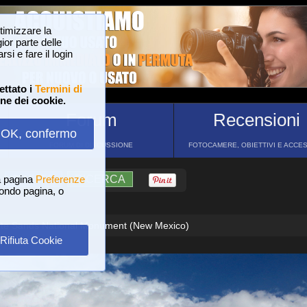
ttimizzare la
or parte delle
si e fare il login
ettato i
Termini di
one dei cookie.
Forum
Recensioni
OK, confermo
FORUM DI DISCUSSIONE
FOTOCAMERE, OBIETTIVI E ACCE
a pagina
?
AIUTO
Preferenze
RICERCA
 fondo pagina, o
ite Sands National Monument (New Mexico)
Rifiuta Cookie