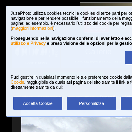
JuzaPhoto utilizza cookies tecnici e cookies di terze parti per o
navigazione e per rendere possibile il funzionamento della maggi
pagine; ad esempio, è necessario l'utilizzo dei cookie per registar
(
maggiori informazioni
).
Proseguendo nella navigazione confermi di aver letto e acc
utilizzo e Privacy
e preso visione delle opzioni per la gesti
Gallerie
3,023,340 FOTO E 16 GALLERIE
HOME E NEWS
Iscriviti a JuzaPhoto!
A
A
Login
Puoi gestire in qualsiasi momento le tue preferenze cookie dall
Cookie
, raggiugibile da qualsiasi pagina del sito tramite il link a
direttamente tramite da qui:
Gallerie
»
Paesaggio con elementi umani
» Dunes Drive, Wh
Accetta Cookie
Personalizza