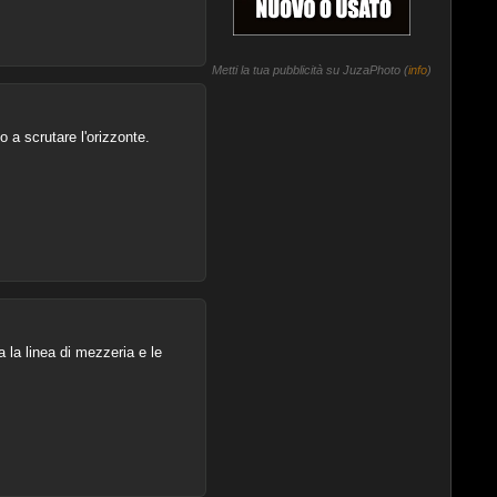
Metti la tua pubblicità su JuzaPhoto (
info
)
o a scrutare l'orizzonte.
a la linea di mezzeria e le