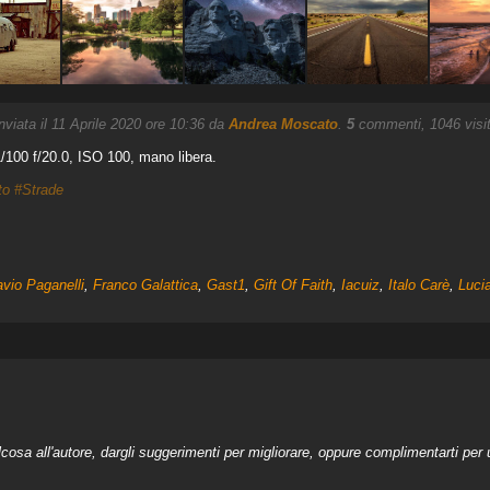
inviata il 11 Aprile 2020 ore 10:36 da
Andrea Moscato
.
5
commenti, 1046 visit
100 f/20.0, ISO 100, mano libera.
to
#Strade
avio Paganelli
,
Franco Galattica
,
Gast1
,
Gift Of Faith
,
Iacuiz
,
Italo Carè
,
Luci
a all'autore, dargli suggerimenti per migliorare, oppure complimentarti per u