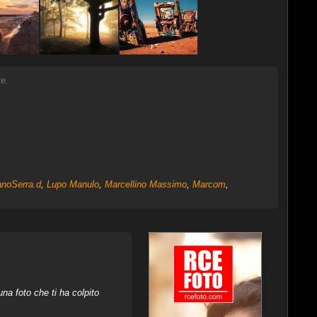
e.
anoSerra.d
,
Lupo Manulo
,
Marcellino Massimo
,
Marcom
,
na foto che ti ha colpito