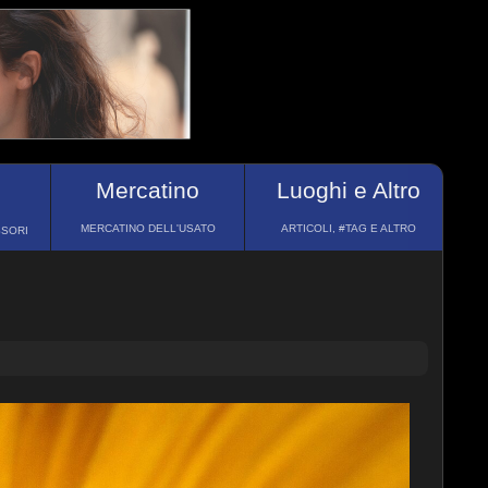
Mercatino
Luoghi e Altro
MERCATINO DELL'USATO
ARTICOLI, #TAG E ALTRO
SSORI