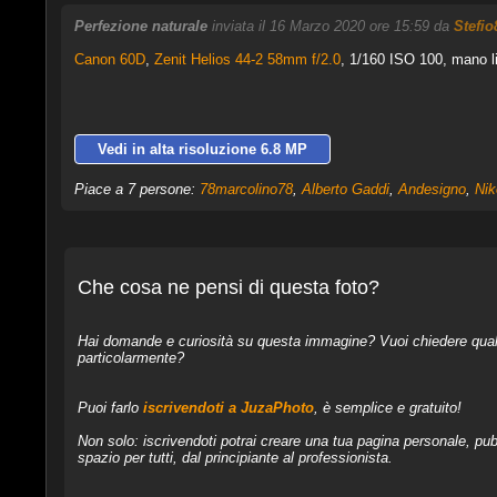
Perfezione naturale
inviata il 16 Marzo 2020 ore 15:59 da
Stefio
Canon 60D
,
Zenit Helios 44-2 58mm f/2.0
, 1/160 ISO 100, mano l
Vedi in alta risoluzione 6.8 MP
Piace a 7 persone:
78marcolino78
,
Alberto Gaddi
,
Andesigno
,
Nik
Che cosa ne pensi di questa foto?
Hai domande e curiosità su questa immagine? Vuoi chiedere qualcos
particolarmente?
Puoi farlo
iscrivendoti a JuzaPhoto
, è semplice e gratuito!
Non solo: iscrivendoti potrai creare una tua pagina personale, pubb
spazio per tutti, dal principiante al professionista.