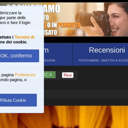
ttimizzare la
or parte delle
si e fare il login
ettato i
Termini di
one dei cookie.
Forum
Recensioni
OK, confermo
FORUM DI DISCUSSIONE
FOTOCAMERE, OBIETTIVI E ACCE
a pagina
?
AIUTO
Preferenze
RICERCA
 fondo pagina, o
Rifiuta Cookie