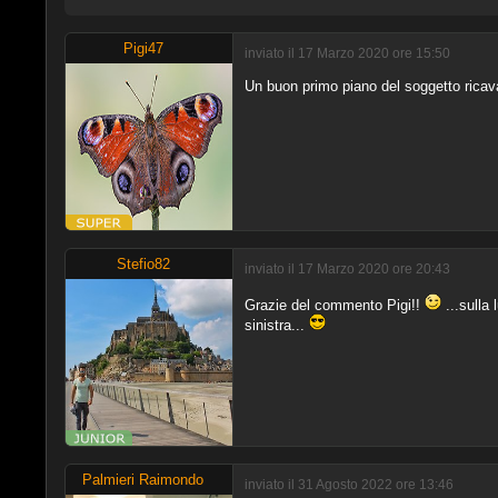
Pigi47
inviato il 17 Marzo 2020 ore 15:50
Un buon primo piano del soggetto ricava
Stefio82
inviato il 17 Marzo 2020 ore 20:43
Grazie del commento Pigi!!
...sulla 
sinistra...
Palmieri Raimondo
inviato il 31 Agosto 2022 ore 13:46