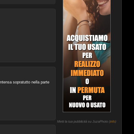
intensa sopratutto nella parte
Metti la tua pubblicità su JuzaPhoto (
info
)