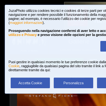
JuzaPhoto utilizza cookies tecnici e cookies di terze parti per o
navigazione e per rendere possibile il funzionamento della maggi
pagine; ad esempio, è necessario l'utilizzo dei cookie per registar
(
maggiori informazioni
).
Proseguendo nella navigazione confermi di aver letto e acc
utilizzo e Privacy
e preso visione delle opzioni per la gesti
Gallerie
3,023,242 FOTO E 16 GALLERIE
HOME E NEWS
Iscriviti a JuzaPhoto!
A
A
Login
Puoi gestire in qualsiasi momento le tue preferenze cookie dall
Cookie
, raggiugibile da qualsiasi pagina del sito tramite il link a
direttamente tramite da qui:
Gallerie
»
Macro e Flora
» Perfezione naturale
Accetta Cookie
Personalizza