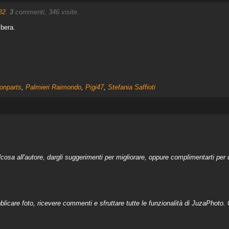
82
.
3
commenti, 346 visite.
ibera.
onparts
,
Palmieri Raimondo
,
Pigi47
,
Stefania Saffioti
a all'autore, dargli suggerimenti per migliorare, oppure complimentarti per u
licare foto, ricevere commenti e sfruttare tutte le funzionalità di JuzaPhoto. C