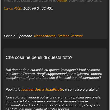
inviata il 09 Marzo 2020 ore 18:46 da
Red59
.
0
commenti, 190 visite.
Canon 400D
, 1/160 f/8.0, ISO 400,
Piace a 2 persone:
Nonnachecca
,
Stefano Vezzani
Che cosa ne pensi di questa foto?
Hai domande e curiosità su questa immagine? Vuoi chiedere
qualcosa all'autore, dargli suggerimenti per migliorare, oppure
complimentarti per una foto che ti ha colpito particolarmente?
Puoi farlo
iscrivendoti a JuzaPhoto
, è semplice e gratuito!
Non solo: iscrivendoti potrai creare una tua pagina personale,
pubblicare foto, ricevere commenti e sfruttare tutte le
funzionalità di JuzaPhoto. Con oltre 261000iscritti, c'è spazio
per tutti, dal principiante al professionista.