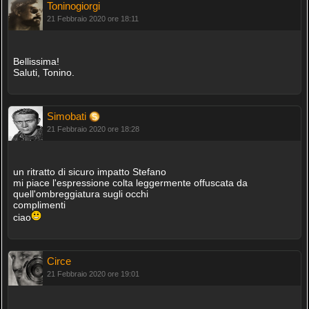
Toninogiorgi
21 Febbraio 2020 ore 18:11
Bellissima!
Saluti, Tonino.
Simobati
21 Febbraio 2020 ore 18:28
un ritratto di sicuro impatto Stefano
mi piace l'espressione colta leggermente offuscata da
quell'ombreggiatura sugli occhi
complimenti
ciao
Circe
21 Febbraio 2020 ore 19:01