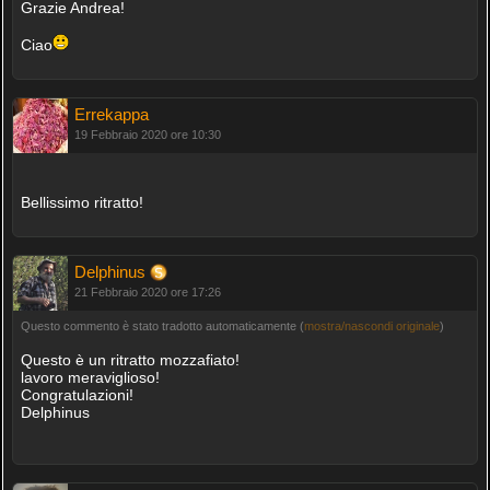
Grazie Andrea!
Ciao
Errekappa
19 Febbraio 2020 ore 10:30
Bellissimo ritratto!
Delphinus
21 Febbraio 2020 ore 17:26
Questo commento è stato tradotto automaticamente (
mostra/nascondi originale
)
Questo è un ritratto mozzafiato!
lavoro meraviglioso!
Congratulazioni!
Delphinus