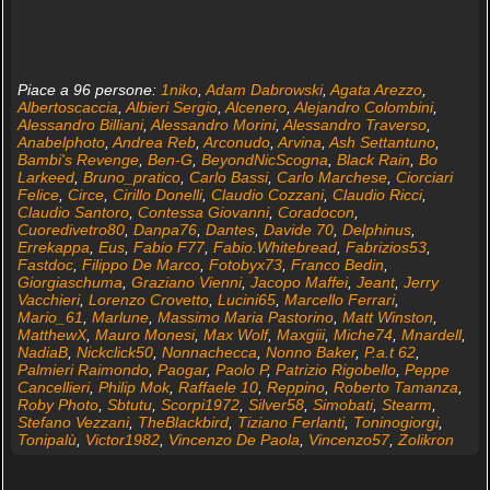
Piace a 96 persone:
1niko
,
Adam Dabrowski
,
Agata Arezzo
,
Albertoscaccia
,
Albieri Sergio
,
Alcenero
,
Alejandro Colombini
,
Alessandro Billiani
,
Alessandro Morini
,
Alessandro Traverso
,
Anabelphoto
,
Andrea Reb
,
Arconudo
,
Arvina
,
Ash Settantuno
,
Bambi's Revenge
,
Ben-G
,
BeyondNicScogna
,
Black Rain
,
Bo
Larkeed
,
Bruno_pratico
,
Carlo Bassi
,
Carlo Marchese
,
Ciorciari
Felice
,
Circe
,
Cirillo Donelli
,
Claudio Cozzani
,
Claudio Ricci
,
Claudio Santoro
,
Contessa Giovanni
,
Coradocon
,
Cuoredivetro80
,
Danpa76
,
Dantes
,
Davide 70
,
Delphinus
,
Errekappa
,
Eus
,
Fabio F77
,
Fabio.Whitebread
,
Fabrizios53
,
Fastdoc
,
Filippo De Marco
,
Fotobyx73
,
Franco Bedin
,
Giorgiaschuma
,
Graziano Vienni
,
Jacopo Maffei
,
Jeant
,
Jerry
Vacchieri
,
Lorenzo Crovetto
,
Lucini65
,
Marcello Ferrari
,
Mario_61
,
Marlune
,
Massimo Maria Pastorino
,
Matt Winston
,
MatthewX
,
Mauro Monesi
,
Max Wolf
,
Maxgiii
,
Miche74
,
Mnardell
,
NadiaB
,
Nickclick50
,
Nonnachecca
,
Nonno Baker
,
P.a.t 62
,
Palmieri Raimondo
,
Paogar
,
Paolo P
,
Patrizio Rigobello
,
Peppe
Cancellieri
,
Philip Mok
,
Raffaele 10
,
Reppino
,
Roberto Tamanza
,
Roby Photo
,
Sbtutu
,
Scorpi1972
,
Silver58
,
Simobati
,
Stearm
,
Stefano Vezzani
,
TheBlackbird
,
Tiziano Ferlanti
,
Toninogiorgi
,
Tonipalù
,
Victor1982
,
Vincenzo De Paola
,
Vincenzo57
,
Zolikron