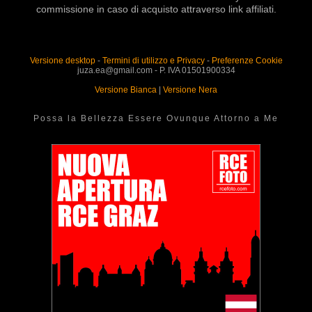
commissione in caso di acquisto attraverso link affiliati.
Versione desktop
-
Termini di utilizzo e Privacy
-
Preferenze Cookie
juza.ea@gmail.com - P. IVA 01501900334
Versione Bianca
|
Versione Nera
Possa la Bellezza Essere Ovunque Attorno a Me