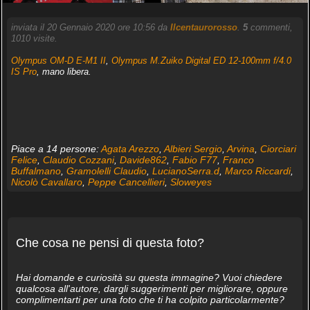
inviata il 20 Gennaio 2020 ore 10:56 da
Ilcentaurorosso
.
5
commenti,
1010 visite.
Olympus OM-D E-M1 II
,
Olympus M.Zuiko Digital ED 12-100mm f/4.0
IS Pro
, mano libera.
Piace a 14 persone:
Agata Arezzo
,
Albieri Sergio
,
Arvina
,
Ciorciari
Felice
,
Claudio Cozzani
,
Davide862
,
Fabio F77
,
Franco
Buffalmano
,
Gramolelli Claudio
,
LucianoSerra.d
,
Marco Riccardi
,
Nicolò Cavallaro
,
Peppe Cancellieri
,
Sloweyes
Che cosa ne pensi di questa foto?
Hai domande e curiosità su questa immagine? Vuoi chiedere
qualcosa all'autore, dargli suggerimenti per migliorare, oppure
complimentarti per una foto che ti ha colpito particolarmente?