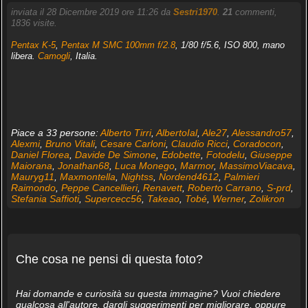
inviata il 28 Dicembre 2019 ore 11:26 da
Sestri1970
.
21
commenti,
1836 visite.
Pentax K-5
,
Pentax M SMC 100mm f/2.8
, 1/80 f/5.6, ISO 800, mano
libera.
Camogli
, Italia.
Piace a 33 persone:
Alberto Tirri
,
AlbertoIal
,
Ale27
,
Alessandro57
,
Alexmi
,
Bruno Vitali
,
Cesare Carloni
,
Claudio Ricci
,
Coradocon
,
Daniel Florea
,
Davide De Simone
,
Edobette
,
Fotodelu
,
Giuseppe
Maiorana
,
Jonathan68
,
Luca Monego
,
Marmor
,
MassimoViacava
,
Mauryg11
,
Maxmontella
,
Nightss
,
Nordend4612
,
Palmieri
Raimondo
,
Peppe Cancellieri
,
Renavett
,
Roberto Carrano
,
S-prd
,
Stefania Saffioti
,
Supercecc56
,
Takeao
,
Tobé
,
Werner
,
Zolikron
Che cosa ne pensi di questa foto?
Hai domande e curiosità su questa immagine? Vuoi chiedere
qualcosa all'autore, dargli suggerimenti per migliorare, oppure