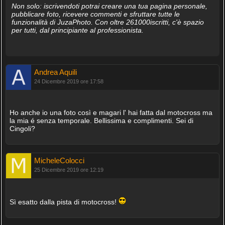
Non solo: iscrivendoti potrai creare una tua pagina personale,
pubblicare foto, ricevere commenti e sfruttare tutte le
funzionalità di JuzaPhoto. Con oltre 261000iscritti, c'è spazio
per tutti, dal principiante al professionista.
Andrea Aquili
24 Dicembre 2019 ore 17:58
Ho anche io una foto così e magari l' hai fatta dal motocross ma
la mia é senza temporale. Bellissima e complimenti. Sei di
Cingoli?
MicheleColocci
25 Dicembre 2019 ore 12:19
Sì esatto dalla pista di motocross!