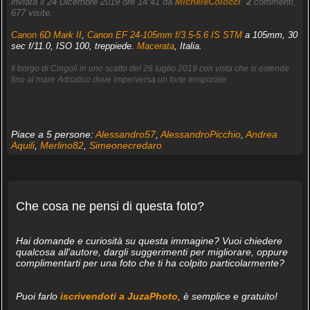
inviata il 24 Dicembre 2019 ore 14:41 da
MicheleColocci
.
2
commenti,
677 visite.
Canon 6D Mark II
,
Canon EF 24-105mm f/3.5-5.6 IS STM
a 105mm, 30
sec f/11.0, ISO 100, treppiede.
Macerata
, Italia.
Il borgo di Cingoli in uno scatto del 26 luglio 2019 con vista che si estende
fino al mare Adriatico dove imperversa un forte temporale
Piace a 5 persone:
Alessandro57
,
AlessandroPicchio
,
Andrea
Aquili
,
Merlino82
,
Simeonecredaro
Che cosa ne pensi di questa foto?
Hai domande e curiosità su questa immagine? Vuoi chiedere
qualcosa all'autore, dargli suggerimenti per migliorare, oppure
complimentarti per una foto che ti ha colpito particolarmente?
Puoi farlo
iscrivendoti a JuzaPhoto
, è semplice e gratuito!