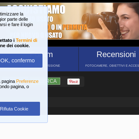
ttimizzare la
or parte delle
si e fare il login
ettato i
Termini di
one dei cookie.
Forum
Recensioni
OK, confermo
FORUM DI DISCUSSIONE
FOTOCAMERE, OBIETTIVI E ACCE
a pagina
?
AIUTO
Preferenze
RICERCA
 fondo pagina, o
Rifiuta Cookie