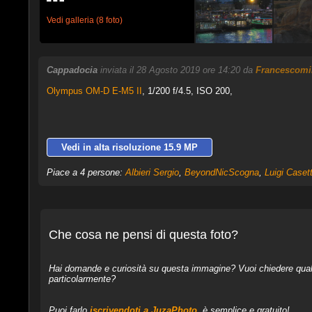
Vedi galleria (8 foto)
Cappadocia
inviata il 28 Agosto 2019 ore 14:20 da
Francescomi
Olympus OM-D E-M5 II
,
1/200 f/4.5, ISO 200,
Vedi in alta risoluzione 15.9 MP
Piace a 4 persone:
Albieri Sergio
,
BeyondNicScogna
,
Luigi Caset
Che cosa ne pensi di questa foto?
Hai domande e curiosità su questa immagine? Vuoi chiedere qualcos
particolarmente?
Puoi farlo
iscrivendoti a JuzaPhoto
, è semplice e gratuito!