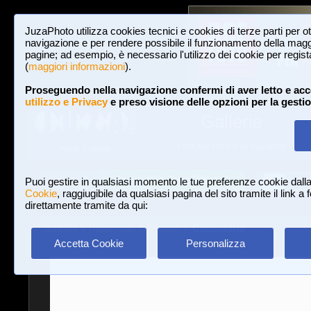
JuzaPhoto utilizza cookies tecnici e cookies di terze parti per o
navigazione e per rendere possibile il funzionamento della maggi
pagine; ad esempio, è necessario l'utilizzo dei cookie per registar
(
maggiori informazioni
).
Proseguendo nella navigazione confermi di aver letto e acc
utilizzo e Privacy
e preso visione delle opzioni per la gesti
Gallerie
3,023,242 FOTO E 16 GALLERIE
HOME E NEWS
Iscriviti a JuzaPhoto!
A
A
Login
Puoi gestire in qualsiasi momento le tue preferenze cookie dall
Cookie
, raggiugibile da qualsiasi pagina del sito tramite il link a
direttamente tramite da qui:
Gallerie
»
Reportage di Viaggio
» Cappadocia
Accetta Cookie
Personalizza