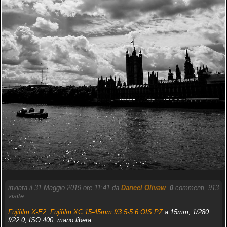
inviata il 31 Maggio 2019 ore 11:41 da
Daneel Olivaw
.
0
commenti, 913
visite.
Fujifilm X-E2
,
Fujifilm XC 15-45mm f/3.5-5.6 OIS PZ
a 15mm, 1/280
f/22.0, ISO 400, mano libera.