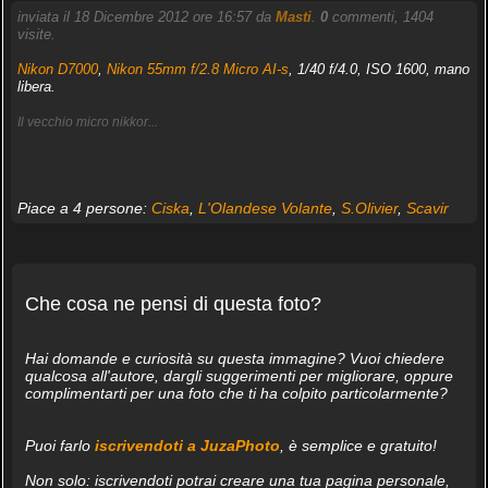
inviata il 18 Dicembre 2012 ore 16:57 da
Masti
.
0
commenti, 1404
visite.
Nikon D7000
,
Nikon 55mm f/2.8 Micro AI-s
, 1/40 f/4.0, ISO 1600, mano
libera.
Il vecchio micro nikkor...
Piace a 4 persone:
Ciska
,
L'Olandese Volante
,
S.Olivier
,
Scavir
Che cosa ne pensi di questa foto?
Hai domande e curiosità su questa immagine? Vuoi chiedere
qualcosa all'autore, dargli suggerimenti per migliorare, oppure
complimentarti per una foto che ti ha colpito particolarmente?
Puoi farlo
iscrivendoti a JuzaPhoto
, è semplice e gratuito!
Non solo: iscrivendoti potrai creare una tua pagina personale,