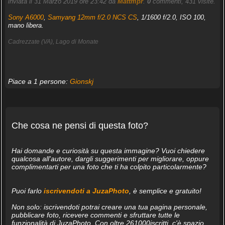
inviata il 31 Marzo 2019 ore 23:42 da
Mattmpr
.
0
commenti, 431 visite.
Sony A6000
,
Samyang 12mm f/2.0 NCS CS
, 1/1600 f/2.0, ISO 100,
mano libera.
Cadrezzate (VA), Lago di Monate
Piace a 1 persone:
Gionskj
Che cosa ne pensi di questa foto?
Hai domande e curiosità su questa immagine? Vuoi chiedere
qualcosa all'autore, dargli suggerimenti per migliorare, oppure
complimentarti per una foto che ti ha colpito particolarmente?
Puoi farlo
iscrivendoti a JuzaPhoto
, è semplice e gratuito!
Non solo: iscrivendoti potrai creare una tua pagina personale,
pubblicare foto, ricevere commenti e sfruttare tutte le
funzionalità di JuzaPhoto. Con oltre 261000iscritti, c'è spazio