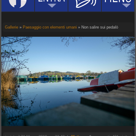
Gallerie
»
Paesaggio con elementi umani
» Non salire sui pedalò