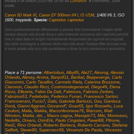
inviata il 04 Marzo 2019 ore 16:58 da
Lufranco
.
9
commenti, 1649
visite.
Canon 5D Mark III
,
Canon EF 500mm f/4 L IS USM
, 1/400 f/6.3, ISO
1600, treppiede.
Specie:
Capreolus capreolus
Sono particolarmente affezionato a questa foto (nonostante il taglio delle
zampe dovuto alla focale fissa e alla notevole vicinanza del capriolo) perchè
non è stata fatta in luoghi normalmente frequentati da caprioli ed ungulati,
ma nelle montagne a ridosso della mia città dove l'habitat (fitte leccete) non
è certo adatto alla loro vita quotidiana e dove la loro presenza è sporadica.
Piace a 71 persone:
Albertobus
,
Alby85
,
Ale27
,
Alesrog
,
Alessio
Orlando
,
Alexey
,
Arvina
,
Banjo911
,
Baribal
,
Beppeverge
,
Carlo
Giacomini
,
Carlo Tavallini
,
Carmelo Riela
,
Caterina Bruzzone
,
Claroxon
,
Claudio Ricci
,
Cosiminodegenerali
,
Diego49
,
Elena
Rizzo
,
Ellezeta
,
Fabio Da Dalt
,
Fabiooss
,
Fabrizio Zerbini
,
Fabrizios53
,
Fedebobo
,
Federico Funari
,
Francesco Sartori
,
Francoverani
,
Fucio7
,
Gabi
,
Gabriele Bartozzi
,
Gav
,
Gianluca
Donà
,
Gianni Aggravi
,
GiovanniF
,
Goaz65
,
Igor Rossetto
,
Luca
Ceoloni
,
Maila
,
Makka
,
MarcoVeronese76
,
Marcom
,
Matt
Winston
,
Mattia_dei_
,
Mauro.cagna
,
Maxspin73
,
Miki
,
Momosoci
,
Nedellis
,
Omero
,
OsmErk
,
Paolo Cingolani
,
Pawel68
,
Pitrone
,
Red1
,
Rino Orlandi
,
Roberto Barbera
,
Roberto Carrano
,
Stefania
Saffioti
,
Stewe90
,
Supercecc56
,
Vincenzo De Paola
,
Vincenzo