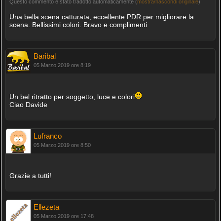
Questo commento è stato tradotto automaticamente (
mostra/nascondi originale
)
Una bella scena catturata, eccellente PDR per migliorare la
scena. Bellissimi colori. Bravo e complimenti
Baribal
05 Marzo 2019 ore 8:19
Un bel ritratto per soggetto, luce e colori
Ciao Davide
Lufranco
05 Marzo 2019 ore 8:50
Grazie a tutti!
Ellezeta
05 Marzo 2019 ore 17:48