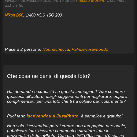
inviata il 28 Febbraio 2019 ore 19:28 da
Alessio Morelli
.
1
commenti,
231 visite.
Nikon D90
, 1/400 f/5.6, ISO 200,
Piace a 2 persone:
Nonnachecca
,
Palmieri Raimondo
Che cosa ne pensi di questa foto?
Hai domande e curiosità su questa immagine? Vuoi chiedere
qualcosa all'autore, dargli suggerimenti per migliorare, oppure
complimentarti per una foto che ti ha colpito particolarmente?
Puoi farlo
iscrivendoti a JuzaPhoto
, è semplice e gratuito!
Non solo: iscrivendoti potrai creare una tua pagina personale,
pubblicare foto, ricevere commenti e sfruttare tutte le
funzionalità di JuzaPhoto. Con oltre 261000iscritti, c'è spazio