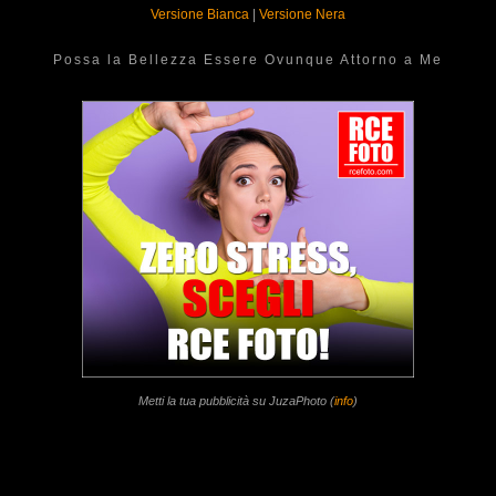
Versione Bianca
|
Versione Nera
Possa la Bellezza Essere Ovunque Attorno a Me
Metti la tua pubblicità su JuzaPhoto (
info
)