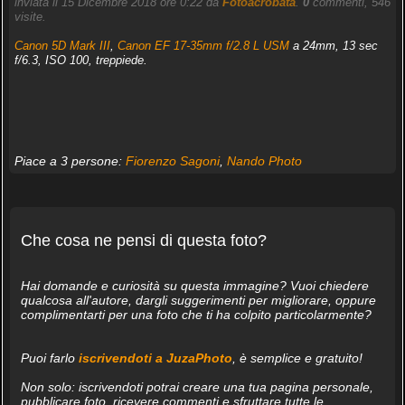
inviata il 15 Dicembre 2018 ore 0:22 da
Fotoacrobata
.
0
commenti, 546
visite.
Canon 5D Mark III
,
Canon EF 17-35mm f/2.8 L USM
a 24mm, 13 sec
f/6.3, ISO 100, treppiede.
Piace a 3 persone:
Fiorenzo Sagoni
,
Nando Photo
Che cosa ne pensi di questa foto?
Hai domande e curiosità su questa immagine? Vuoi chiedere
qualcosa all'autore, dargli suggerimenti per migliorare, oppure
complimentarti per una foto che ti ha colpito particolarmente?
Puoi farlo
iscrivendoti a JuzaPhoto
, è semplice e gratuito!
Non solo: iscrivendoti potrai creare una tua pagina personale,
pubblicare foto, ricevere commenti e sfruttare tutte le