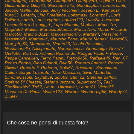
GattaAgata
,
Germano58
,
Giampa67
,
Giampyero
,
Gigidoc
,
Gios
,
GiulianoStev
,
Giuly62
,
Giuseppe Zito
,
Goodcaptain
,
Iames.santi
,
Jacopo Maffei
,
Jancuia
,
Jerry Vacchieri
,
Joseph L.
,
Kemposk
,
Kuro13
,
Lefablo
,
Lino Freelance
,
Lollomask
,
LorenzoT.
,
Loris
Polidori
,
Lorisb
,
Louis-cyphre
,
Loukas123
,
Luca24
,
Lucatkom
,
LucianoSerra.d
,
Luigi_d.
,
Lupo Manulo
,
M.ghise
,
Mach Tre
,
Magda69
,
Makka
,
ManuelLaMantia
,
Marco Neri
,
Marco Riccardi
,
Marco50
,
Marino Bozzi
,
Marklevinson76
,
Marta94
,
Massimo P
,
Massimo61
,
MatthewX
,
Maurizio Forte
,
Mauro Monesi
,
Mauro66
,
Max_ph_80
,
Momiziano
,
Netttto23
,
Nicola Pezzatini
,
Nicolacariello
,
Nikispinnato
,
Nonnachecca
,
Nonnaolga
,
Noxs77
,
Otello56
,
P.a.t 62
,
Palmieri Raimondo
,
Paogar
,
Paolo P
,
Pecoe
,
Peppe Cancellieri
,
Pietro Papini
,
Pietro9458
,
Raffaele49
,
Ren_67
,
Renzo Fermo
,
Rino Orlandi
,
Rivo50
,
Roberto Androni
,
Roberto
Olivieri
,
Roberto P
,
Rodema
,
Rolu67
,
Rriccardo
,
Sebastiano
Calleri
,
Sergio Levorato
,
Silvio Maccario
,
Silvio Madeddu
,
SimoneOssola
,
Skylab59
,
Splu69
,
Stef_pz
,
Stefania Saffioti
,
Stefano Di Chiazza
,
Stefano Vezzani
,
Supercecc56
,
Tall3
,
TheBlackbird
,
Tp52
,
Ub.m.
,
Ultraviolet
,
Under21
,
Victor75
,
Vincenzo De Paola
,
Walter123
,
Werner
,
Wonderpig58
,
Woody74
,
Zital47
Che cosa ne pensi di questa foto?