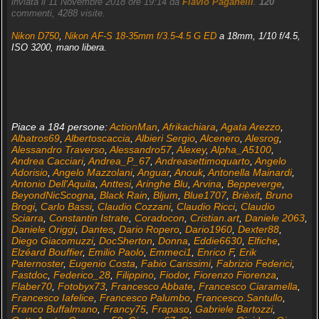
inviata il 11 Novembre 2018 ore 19:14 da
Flavio Paganelli
.
120
commenti, 4288 visite.
Nikon D750
,
Nikon AF-S 18-35mm f/3.5-4.5 G ED
a 18mm, 1/10 f/4.5,
ISO 3200, mano libera.
Piace a 184 persone:
ActionMan
,
Afrikachiara
,
Agata Arezzo
,
Albatros69
,
Albertoscaccia
,
Albieri Sergio
,
Alcenero
,
Alesrog
,
Alessandro Traverso
,
Alessandro57
,
Alexey
,
Alpha_A5100
,
Andrea Cacciari
,
Andrea_P_67
,
Andreasettimoquarto
,
Angelo
Adorisio
,
Angelo Mazzolani
,
Anguar
,
Anouk
,
Antonella Mainardi
,
Antonio Dell'Aquila
,
Anttesi
,
Aringhe Blu
,
Arvina
,
Beppeverge
,
BeyondNicScogna
,
Black Rain
,
Bljum
,
Blue1707
,
Brièxit
,
Bruno
Brogi
,
Carlo Bassi
,
Claudio Cozzani
,
Claudio Ricci
,
Claudio
Sciarra
,
Constantin Istrate
,
Coradocon
,
Cristian.art
,
Daniele 2063
,
Daniele Origgi
,
Dantes
,
Dario Ropero
,
Dario1960
,
Dexter88
,
Diego Giacomuzzi
,
DocSherton
,
Donna
,
Eddie6630
,
Elfiche
,
Elzéard Bouffier
,
Emilio Paolo
,
Emmeci1
,
Enrico F
,
Erik
Paternoster
,
Eugenio Costa
,
Fabio Carissimi
,
Fabrizio Federici
,
Fastdoc
,
Federico_28
,
Filippino
,
Fiodor
,
Fiorenzo Fiorenza
,
Flaber70
,
Fotobyx73
,
Francesco Abbate
,
Francesco Ciaramella
,
Francesco Iafelice
,
Francesco Palumbo
,
Francesco.Santullo
,
Franco Buffalmano
,
Francy75
,
Frapaso
,
Gabriele Bartozzi
,