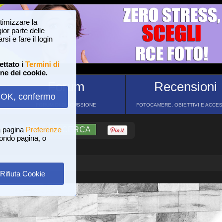
ttimizzare la
or parte delle
si e fare il login
ettato i
Termini di
one dei cookie.
Forum
Recensioni
OK, confermo
FORUM DI DISCUSSIONE
FOTOCAMERE, OBIETTIVI E ACCE
a pagina
?
AIUTO
Preferenze
RICERCA
 fondo pagina, o
Rifiuta Cookie