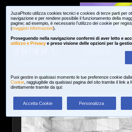
JuzaPhoto utilizza cookies tecnici e cookies di terze parti per o
navigazione e per rendere possibile il funzionamento della maggi
pagine; ad esempio, è necessario l'utilizzo dei cookie per registar
(
maggiori informazioni
).
Proseguendo nella navigazione confermi di aver letto e acc
utilizzo e Privacy
e preso visione delle opzioni per la gesti
Gallerie
3,023,106 FOTO E 16 GALLERIE
HOME E NEWS
Iscriviti a JuzaPhoto!
A
A
Login
Puoi gestire in qualsiasi momento le tue preferenze cookie dall
Cookie
, raggiugibile da qualsiasi pagina del sito tramite il link a
direttamente tramite da qui:
Gallerie
»
Fotogiornalismo / Street
» Lunch break
Accetta Cookie
Personalizza