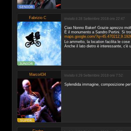
Fabrizio C
inviato il 28 Settembre 2018 ore 22:47
Ciao Nonno Baker! Grazie aprezzo mol
È il monumento a Sandro Pertini. Si tr
maps.google.com/?q=45.470212,9.192
Lo ammetto, la location facilita le cose
Anche il lato dietro è interessante, c'è
Marco434
inviato il 29 Settembre 2018 ore 7:52
Splendida immagine, composizione perf