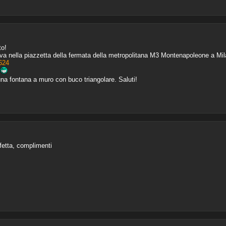
to!
ova nella piazzetta della fermata della metropolitana M3 Montenapoleone a Mi
624
 una fontana a muro con buco triangolare. Saluti!
etta, complimenti