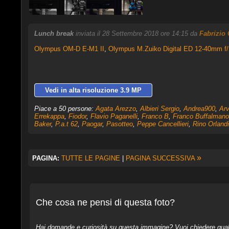
Lunch break
inviata il 28 Settembre 2018 ore 14:15 da
Fabrizio 
Olympus OM-D E-M1 II
,
Olympus M.Zuiko Digital ED 12-40mm f
Vedi in alta risoluzione 3.9 MP
Piace a 50 persone:
Agata Arezzo
,
Albieri Sergio
,
Andrea900
,
Arv
Errekappa
,
Fiodor
,
Flavio Paganelli
,
Franco B
,
Franco Buffalmano
Baker
,
P.a.t 62
,
Paogar
,
Pasotteo
,
Peppe Cancellieri
,
Rino Orlandi
»
PAGINA:
TUTTE LE PAGINE
|
PAGINA SUCCESSIVA
Che cosa ne pensi di questa foto?
Hai domande e curiosità su questa immagine? Vuoi chiedere qualcos