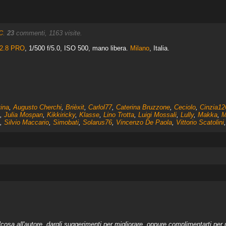
C
.
23
commenti, 1163 visite.
/2.8 PRO
, 1/500 f/5.0, ISO 500, mano libera.
Milano
, Italia.
ina
,
Augusto Cherchi
,
Brièxit
,
Carlol77
,
Caterina Bruzzone
,
Ceciolo
,
Cinzia12
,
Julia Mospan
,
Kikkiricky
,
Klasse
,
Lino Trotta
,
Luigi Mossali
,
Lully
,
Makka
,
M
,
Silvio Maccario
,
Simobati
,
Solarus76
,
Vincenzo De Paola
,
Vittorio Scatolini
a all'autore, dargli suggerimenti per migliorare, oppure complimentarti per u