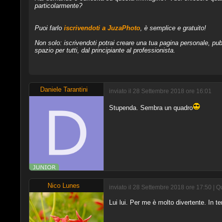
particolarmente?
Puoi farlo
iscrivendoti a JuzaPhoto
, è semplice e gratuito!
Non solo: iscrivendoti potrai creare una tua pagina personale, pubb
spazio per tutti, dal principiante al professionista.
Daniele Tarantini
inviato il 28 Settembre 2018 ore 16:01
Stupenda. Sembra un quadro
Nico Lunes
inviato il 28 Settembre 2018 ore 17:50 | 
Lui lui. Per me è molto divertente. In te