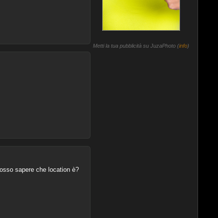
Metti la tua pubblicità su JuzaPhoto (
info
)
 posso sapere che location è?