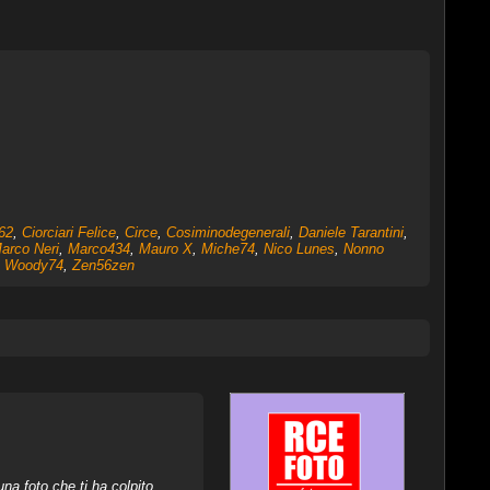
62
,
Ciorciari Felice
,
Circe
,
Cosiminodegenerali
,
Daniele Tarantini
,
arco Neri
,
Marco434
,
Mauro X
,
Miche74
,
Nico Lunes
,
Nonno
,
Woody74
,
Zen56zen
na foto che ti ha colpito