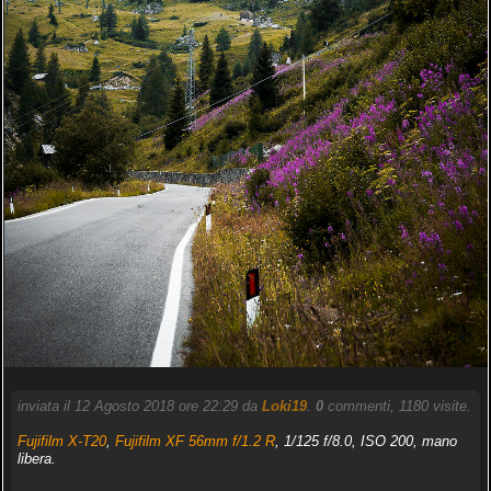
inviata il 12 Agosto 2018 ore 22:29 da
Loki19
.
0
commenti, 1180 visite.
Fujifilm X-T20
,
Fujifilm XF 56mm f/1.2 R
, 1/125 f/8.0, ISO 200, mano
libera.