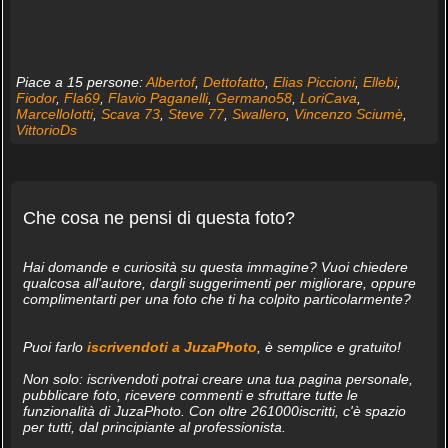
Piace a 15 persone:
Albertof
,
Dettofatto
,
Elias Piccioni
,
Ellebi
,
Fiodor
,
Fla69
,
Flavio Paganelli
,
Germano58
,
LoriCava
,
MarcelloIotti
,
Scava 73
,
Steve 77
,
Swallero
,
Vincenzo Sciumè
,
VittorioDs
Che cosa ne pensi di questa foto?
Hai domande e curiosità su questa immagine? Vuoi chiedere
qualcosa all'autore, dargli suggerimenti per migliorare, oppure
complimentarti per una foto che ti ha colpito particolarmente?
Puoi farlo
iscrivendoti a JuzaPhoto
, è semplice e gratuito!
Non solo: iscrivendoti potrai creare una tua pagina personale,
pubblicare foto, ricevere commenti e sfruttare tutte le
funzionalità di JuzaPhoto. Con oltre 261000iscritti, c'è spazio
per tutti, dal principiante al professionista.