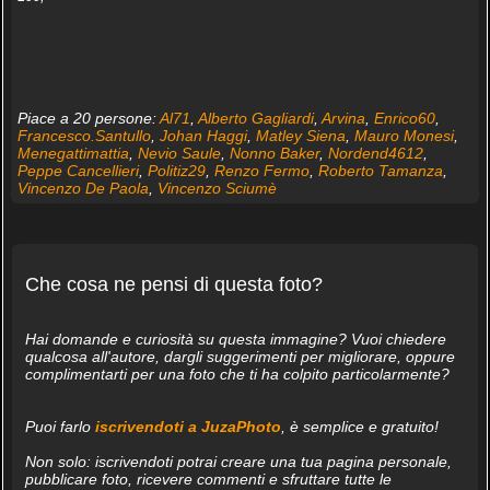
Piace a 20 persone:
Al71
,
Alberto Gagliardi
,
Arvina
,
Enrico60
,
Francesco.Santullo
,
Johan Haggi
,
Matley Siena
,
Mauro Monesi
,
Menegattimattia
,
Nevio Saule
,
Nonno Baker
,
Nordend4612
,
Peppe Cancellieri
,
Politiz29
,
Renzo Fermo
,
Roberto Tamanza
,
Vincenzo De Paola
,
Vincenzo Sciumè
Che cosa ne pensi di questa foto?
Hai domande e curiosità su questa immagine? Vuoi chiedere
qualcosa all'autore, dargli suggerimenti per migliorare, oppure
complimentarti per una foto che ti ha colpito particolarmente?
Puoi farlo
iscrivendoti a JuzaPhoto
, è semplice e gratuito!
Non solo: iscrivendoti potrai creare una tua pagina personale,
pubblicare foto, ricevere commenti e sfruttare tutte le