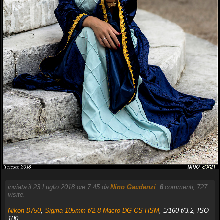
inviata il 23 Luglio 2018 ore 7:45 da
Nino Gaudenzi
.
6
commenti, 727
visite.
Nikon D750
,
Sigma 105mm f/2.8 Macro DG OS HSM
, 1/160 f/3.2, ISO
100,