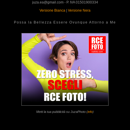
juza.ea@gmail.com - P. IVA 01501900334
Versione Bianca
|
Versione Nera
Possa la Bellezza Essere Ovunque Attorno a Me
Metti la tua pubblicità su JuzaPhoto (
info
)