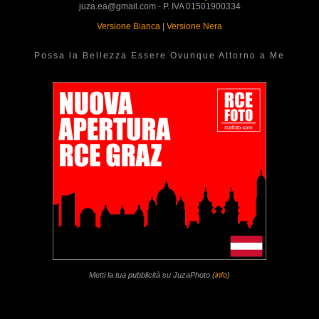
juza.ea@gmail.com - P. IVA 01501900334
Versione Bianca
|
Versione Nera
Possa la Bellezza Essere Ovunque Attorno a Me
Metti la tua pubblicità su JuzaPhoto (
info
)