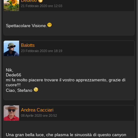
Dede66
21 Febbraio 2020 ore 12:03
Spettacolare Visione.
Balotts
23 Febbraio 2020 ore 18:19
Nik,
Dede66
mi fa molto piacere trovare il vostro apprezzamento, grazie di
cuore!!!
Ciao, Stefano
Andrea Cacciari
08 Aprile 2020 ore 20:52
Una gran bella luce, che plasma le sinuosità di questo canyon