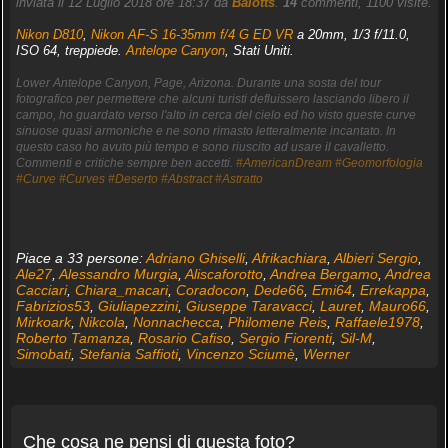
inviata il 12 Luglio 2018 ore 18:37 da
Balotts
.
14
commenti, 1100 visite.
Nikon D810
,
Nikon AF-S 16-35mm f/4 G ED VR
a 20mm, 1/3 f/11.0,
ISO 64, treppiede.
Antelope Canyon
, Stati Uniti.
Lower Antelope Canyon, Page, Arizona. Durante una sosta del tour
fotografico per permettere che alcuni turisti defluissero lasciando libero il
campo, ho guardato verso l'alto in cerca del cielo ed ho visto queste curve
sinuose quasi armoniche e ne sono rimasto letteralmente incantato. In
questo caso ho avuto più tempo e sono riuscito ad usare il cavalletto.
Commenti e critiche sempre ben accetti.
#AmericanDream
#Geomorfologia
#Curve
#Curves
#Deserto
#Abstract
#Astratto
Piace a 33 persone:
Adriano Ghiselli
,
Afrikachiara
,
Albieri Sergio
,
Ale27
,
Alessandro Murgia
,
Aliscaforotto
,
Andrea Bergamo
,
Andrea
Cacciari
,
Chiara_macari
,
Coradocon
,
Dede66
,
Emi64
,
Errekappa
,
Fabrizios53
,
Giuliapezzini
,
Giuseppe Taravacci
,
Lauret
,
Mauro66
,
Mirkoark
,
Nikcola
,
Nonnachecca
,
Philomene Reis
,
Raffaele1978
,
Roberto Tamanza
,
Rosario Cafiso
,
Sergio Fiorenti
,
Sil-M
,
Simobati
,
Stefania Saffioti
,
Vincenzo Sciumè
,
Werner
Che cosa ne pensi di questa foto?