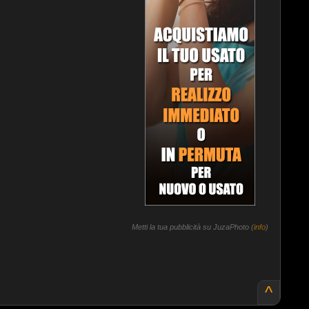
Metti la tua pubblicità su JuzaPhoto (
info
)
^