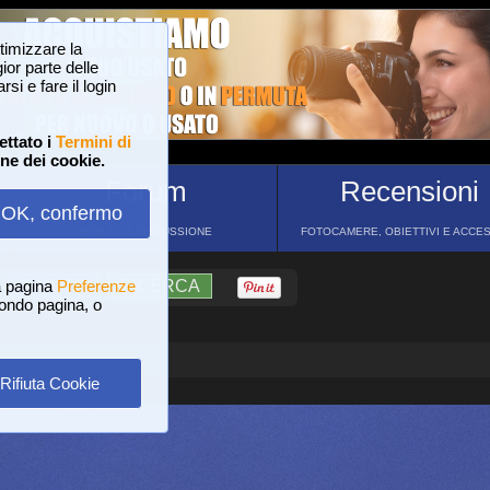
ttimizzare la
or parte delle
si e fare il login
ettato i
Termini di
one dei cookie.
Forum
Recensioni
OK, confermo
FORUM DI DISCUSSIONE
FOTOCAMERE, OBIETTIVI E ACCE
a pagina
?
AIUTO
Preferenze
RICERCA
 fondo pagina, o
Rifiuta Cookie