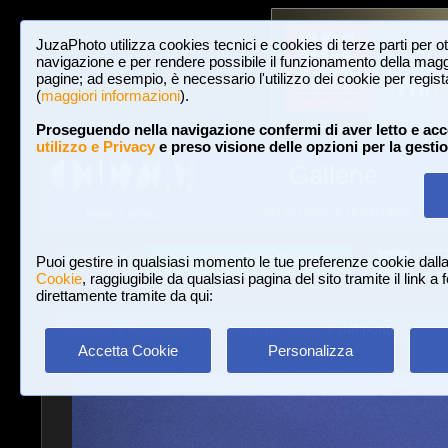
JuzaPhoto utilizza cookies tecnici e cookies di terze parti per o
navigazione e per rendere possibile il funzionamento della maggi
pagine; ad esempio, è necessario l'utilizzo dei cookie per registar
(
maggiori informazioni
).
Proseguendo nella navigazione confermi di aver letto e acc
utilizzo e Privacy
e preso visione delle opzioni per la gesti
Gallerie
3,023,242 FOTO E 16 GALLERIE
HOME E NEWS
Iscriviti a JuzaPhoto!
A
A
Login
Puoi gestire in qualsiasi momento le tue preferenze cookie dall
Cookie
, raggiugibile da qualsiasi pagina del sito tramite il link a
direttamente tramite da qui:
Gallerie
»
Paesaggio con elementi umani
» dal ponte
Accetta Cookie
Personalizza