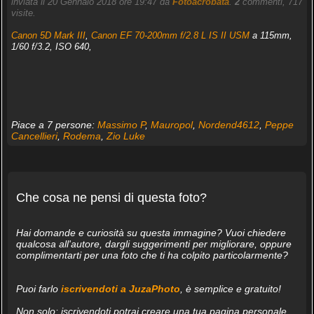
inviata il 20 Gennaio 2018 ore 19:47 da
Fotoacrobata
.
2
commenti, 717
visite.
Canon 5D Mark III
,
Canon EF 70-200mm f/2.8 L IS II USM
a 115mm,
1/60 f/3.2, ISO 640,
Piace a 7 persone:
Massimo P
,
Mauropol
,
Nordend4612
,
Peppe
Cancellieri
,
Rodema
,
Zio Luke
Che cosa ne pensi di questa foto?
Hai domande e curiosità su questa immagine? Vuoi chiedere
qualcosa all'autore, dargli suggerimenti per migliorare, oppure
complimentarti per una foto che ti ha colpito particolarmente?
Puoi farlo
iscrivendoti a JuzaPhoto
, è semplice e gratuito!
Non solo: iscrivendoti potrai creare una tua pagina personale,