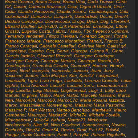
Bruno Cesena
,
Bruno Divina
,
Bruno Vitali
,
Carla Tirasso
,
Carlo
OZ
,
Caster
,
Caterina Bruzzone
,
Cccp
,
Cigno di Utrecht
,
Circe
,
Ciska
,
Claudio Pimazzoni
,
Claudio Sciarra
,
Claudiosquarc
,
Cola
,
Colorquest3
,
Damanera
,
Danpa76
,
DavideBisio
,
Decris
,
Dino74
,
Diodato Campagna
,
Domenicoda
,
Drogo
,
Dylan_Dog
,
Ellerov64
,
Elzéard Bouffier
,
Enry7200
,
Erik Paternoster
,
Errekappa
,
Ettore
Grosso
,
Eugenio Costa
,
Fabrix
,
Faselix
,
Fbr
,
Federico Controni
,
Fernando Vendittelli
,
Filippo Trevisan
,
Fiorenzo Sagoni
,
Fonzie
,
Francesco Iafelice
,
Francesco Montefiori
,
FranciX
,
Franco B
,
Franco Caracalli
,
Gabriele Castellari
,
Gabriele Netti
,
Galesi.gd
,
Gascoigne
,
Gazebo
,
Gcg
,
Gerva
,
Giacopa
,
Gianna.B.
,
Ginno
,
Giorgio Iardella
,
Giovanni Riccardi
,
Giuseppe Guadagno
,
Giuseppe Gurian
,
Giuseppe Merlino
,
Giuseppe Rocchi
,
Glt
,
Goodcaptain
,
Gramolelli Claudio
,
Guama82
,
Hansen
,
Henryk
Gawel
,
Ilford
,
Ilsonysta
,
Ivancosta
,
Jancuia
,
Jeant
,
Jerry
Vacchieri
,
Jooferr
,
Julia Mospan
,
Ktm
,
Kuro13
,
Lastpeanut
,
Leonico98
,
Ligru
,
Livio Frega
,
Lookdido
,
Lorenzo Crovetto
,
Louis-
cyphre
,
Luca Avanzati
,
Luca24
,
Luciano Serra
,
LucianoSerra.d
,
Luigi Casetta
,
Luigi Mossali
,
LuigiMenna2
,
Luigi_1
,
Lully
,
Lupo
Manulo
,
M.ghise
,
Ma56
,
Maier
,
Maluc
,
Marcello Massaro
,
Marco
Neri
,
Marco434
,
Marco50
,
MarcoC78
,
Maria Rosaria Iazzetta
,
Maron
,
Massimiliano Montemagno
,
Massimo Maria Pastorino
,
Massimo P
,
Matt Winston
,
Matteo Bertolaso
,
MatthewX
,
Mauro
Gamberini
,
Mauropol
,
Maxlaz66
,
Miche74
,
Michele Covella
,
Mirkopetrovic
,
Mizio64
,
Nahual
,
Netttto23
,
Nickburen
,
Nicolacariello
,
Nino 58
,
Nino Gaudenzi
,
Nonnachecca
,
Novizio
,
Occhi blu
,
Oleg74
,
Omar64
,
Omero
,
Orolf
,
P.a.t 62
,
Paki64
,
Paogar
,
Paolo Gualandris
,
Paolo I
,
Parry84
,
Patrizio Rigobello
,