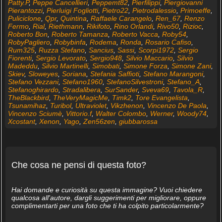
Patty.P
,
Peppe Cancellieri
,
Peppemt82
,
Pierfilippi
,
Piergiovanni
Pierantozzi
,
Pierluigi Fogliotti
,
Pietro22
,
Pietrodalessio
,
Primoeffe
,
Puliciclone
,
Qpr
,
Quintina
,
Raffaele Carangelo
,
Ren_67
,
Renzo
Fermo
,
Rial
,
Riethmann
,
Rikifoto
,
Rino Orlandi
,
Rivo50
,
Rizioc
,
Roberto Bon
,
Roberto Tamanza
,
Roberto Vacca
,
Roby54
,
RobyPagliero
,
Robybinfa
,
Rodema
,
Ronda
,
Rosario Cafiso
,
Rum325
,
Ruzza Stefano
,
Sancius
,
Sassi
,
Scorpi1972
,
Sergio
Fiorenti
,
Sergio Levorato
,
Sergio948
,
Silvio Maccario
,
Silvio
Madeddu
,
Silvio Martinelli
,
Simobati
,
Simone Forza
,
Simone Zani
,
Skiev
,
Sloweyes
,
Soriana
,
Stefania Saffioti
,
Stefano Marangoni
,
Stefano Vezzani
,
Stefano1960
,
StefanoSilvestroni
,
Stefano_A
,
Stefanoghirardo
,
Stradalibera
,
SurSander
,
Sveva69
,
Tavola_R
,
TheBlackbird
,
TheVeryMagicMe
,
Timk2
,
Tore Evangelista
,
Tsunamihaz
,
Turibol
,
Ultraviolet
,
Vikzhenon
,
Vincenzo De Paola
,
Vincenzo Sciumè
,
Vittorio.f
,
Walter Colombo
,
Werner
,
Woody74
,
Xcostant
,
Xenon
,
Yago
,
Zen56zen
,
giubbarossa
Che cosa ne pensi di questa foto?
Hai domande e curiosità su questa immagine? Vuoi chiedere
qualcosa all'autore, dargli suggerimenti per migliorare, oppure
complimentarti per una foto che ti ha colpito particolarmente?