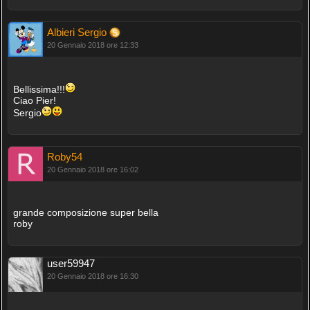
Albieri Sergio
20 Gennaio 2018 ore 12:33
Bellissima!!!
Ciao Pier!
Sergio
Roby54
20 Gennaio 2018 ore 16:02
grande composizione super bella
roby
user59947
20 Gennaio 2018 ore 16:30