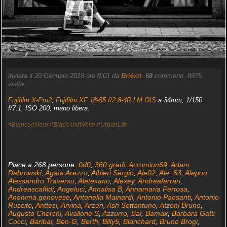
inviata il 20 Gennaio 2018 ore 8:01 da
Brièxit
.
68
commenti, 8975
visite.
Fujifilm X-Pro2
,
Fujifilm XF 18-55 f/2.8-4R LM OIS
a 34mm, 1/150
f/7.1, ISO 200, mano libera.
#BiancoeNero
#BlackAndWhite
#UrbanLife
Piace a 268 persone:
0d0
,
360 gradi
,
Acromion69
,
Adam
Dabrowski
,
Agata Arezzo
,
Albieri Sergio
,
Ale02
,
Ale_63
,
Alepou
,
Alessandro Traverso
,
Aletexano
,
Alexey
,
Andreaferrari
,
Andreascaffidi
,
Angeluci
,
Annalisa B
,
Annamaria Pertosa
,
Anonima.genovese
,
Antonella Mainardi
,
Antonio Paesanti
,
Antonio
Ruscito
,
Anttesi
,
Arvina
,
Arzen
,
Ash Settantuno
,
Atzeni Bruno
,
Augusto Cherchi
,
Avallone S
,
Azzurro
,
Bal
,
Bamax
,
Barbara Gatti
Cocci
,
Baribal
,
Ben-G
,
Berth
,
Billy5
,
Blanchard
,
Bruno Brogi
,