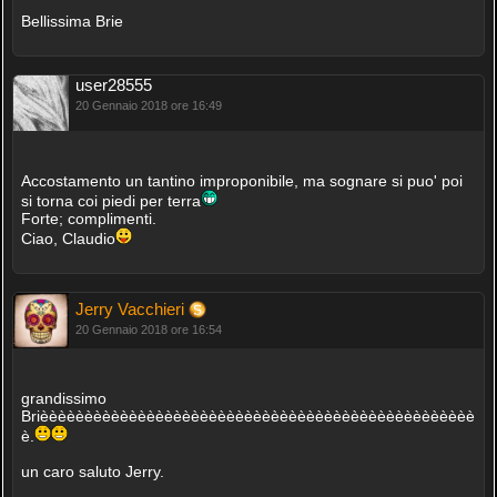
Bellissima Brie
user28555
20 Gennaio 2018 ore 16:49
Accostamento un tantino improponibile, ma sognare si puo' poi
si torna coi piedi per terra
Forte; complimenti.
Ciao, Claudio
Jerry Vacchieri
20 Gennaio 2018 ore 16:54
grandissimo
Brièèèèèèèèèèèèèèèèèèèèèèèèèèèèèèèèèèèèèèèèèèèèèèèèè
è.
un caro saluto Jerry.