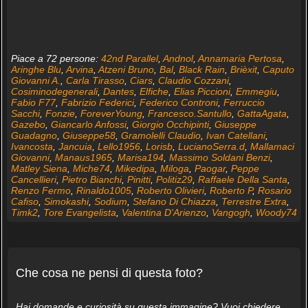
Piace a 72 persone:
42nd Parallel
,
Andnol
,
Annamaria Pertosa
,
Aringhe Blu
,
Arvina
,
Atzeni Bruno
,
Bal
,
Black Rain
,
Brièxit
,
Caputo
Giovanni A.
,
Carla Tirasso
,
Ciars
,
Claudio Cozzani
,
Cosiminodegenerali
,
Dantes
,
Elfiche
,
Elias Piccioni
,
Emmegiu
,
Fabio F77
,
Fabrizio Federici
,
Federico Controni
,
Ferruccio
Sacchi
,
Fonzie
,
ForeverYoung
,
Francesco.Santullo
,
GattaAgata
,
Gazebo
,
Giancarlo Anfossi
,
Giorgio Occhipinti
,
Giuseppe
Guadagno
,
Giuseppe58
,
Gramolelli Claudio
,
Ivan Catellani
,
Ivancosta
,
Jancuia
,
Lello1956
,
Lorisb
,
LucianoSerra.d
,
Mallamaci
Giovanni
,
Manaus1965
,
Marisa194
,
Massimo Soldani Benzi
,
Matley Siena
,
Miche74
,
Mikedipa
,
Miloga
,
Paogar
,
Peppe
Cancellieri
,
Pietro Bianchi
,
Pinitti
,
Politiz29
,
Raffaele Della Santa
,
Renzo Fermo
,
Rinaldo1005
,
Roberto Olivieri
,
Roberto P
,
Rosario
Cafiso
,
Simokashi
,
Sodium
,
Stefano Di Chiazza
,
Terrestre Extra
,
Timk2
,
Tore Evangelista
,
Valentina D'Arienzo
,
Vangogh
,
Woody74
Che cosa ne pensi di questa foto?
Hai domande e curiosità su questa immagine? Vuoi chiedere