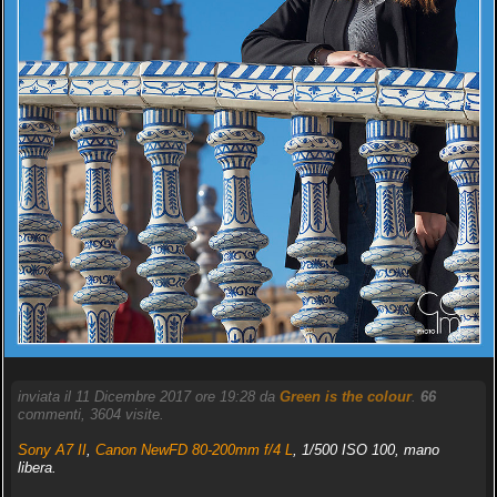
inviata il 11 Dicembre 2017 ore 19:28 da
Green is the colour
.
66
commenti, 3604 visite.
Sony A7 II
,
Canon NewFD 80-200mm f/4 L
, 1/500 ISO 100, mano
libera.