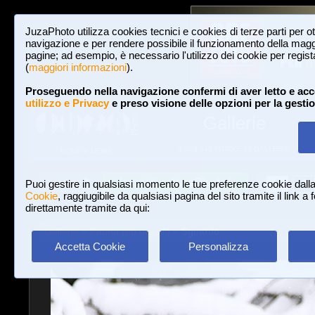
JuzaPhoto utilizza cookies tecnici e cookies di terze parti per o
navigazione e per rendere possibile il funzionamento della maggi
pagine; ad esempio, è necessario l'utilizzo dei cookie per registar
(
maggiori informazioni
).
Proseguendo nella navigazione confermi di aver letto e acc
utilizzo e Privacy
e preso visione delle opzioni per la gesti
Gallerie
3,023,340 FOTO E 16 GALLERIE
HOME E NEWS
Iscriviti a JuzaPhoto!
A
A
Login
Puoi gestire in qualsiasi momento le tue preferenze cookie dall
Cookie
, raggiugibile da qualsiasi pagina del sito tramite il link a
direttamente tramite da qui:
Gallerie
»
Fauna (no uccelli)
» Sguardo
Accetta Cookie
Personalizza