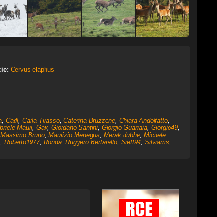
ie:
Cervus elaphus
a
,
Cadl
,
Carla Tirasso
,
Caterina Bruzzone
,
Chiara Andolfatto
,
briele Mauri
,
Gav
,
Giordano Santini
,
Giorgio Guarraia
,
Giorgio49
,
,
Massimo Bruno
,
Maurizio Menegus
,
Merak.dubhe
,
Michele
i
,
Roberto1977
,
Ronda
,
Ruggero Bertarello
,
Sieff94
,
Silviams
,