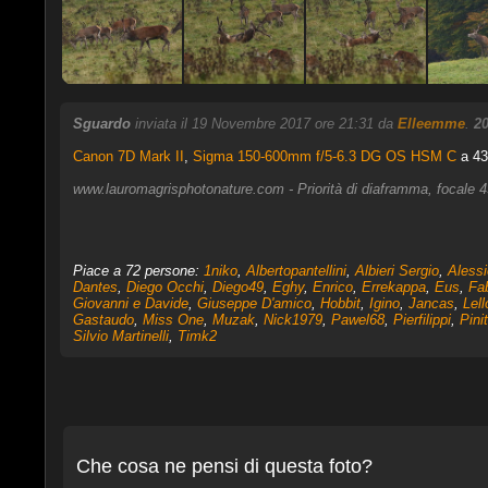
Sguardo
inviata il 19 Novembre 2017 ore 21:31 da
Elleemme
.
2
Canon 7D Mark II
,
Sigma 150-600mm f/5-6.3 DG OS HSM C
a 43
www.lauromagrisphotonature.com - Priorità di diaframma, focale 
Piace a 72 persone:
1niko
,
Albertopantellini
,
Albieri Sergio
,
Alessi
Dantes
,
Diego Occhi
,
Diego49
,
Eghy
,
Enrico
,
Errekappa
,
Eus
,
Fa
Giovanni e Davide
,
Giuseppe D'amico
,
Hobbit
,
Igino
,
Jancas
,
Lel
Gastaudo
,
Miss One
,
Muzak
,
Nick1979
,
Pawel68
,
Pierfilippi
,
Pinit
Silvio Martinelli
,
Timk2
Che cosa ne pensi di questa foto?