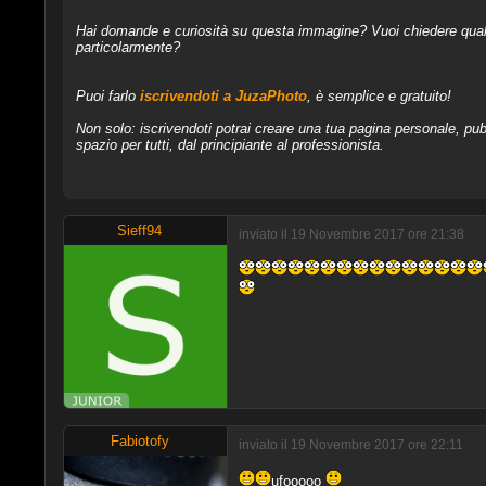
Hai domande e curiosità su questa immagine? Vuoi chiedere qualcos
particolarmente?
Puoi farlo
iscrivendoti a JuzaPhoto
, è semplice e gratuito!
Non solo: iscrivendoti potrai creare una tua pagina personale, pubb
spazio per tutti, dal principiante al professionista.
Sieff94
inviato il 19 Novembre 2017 ore 21:38
Fabiotofy
inviato il 19 Novembre 2017 ore 22:11
ufooooo