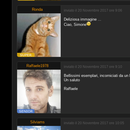
Ronda
inviato il 20 Novembre 2017 ore 9:06
Deliziosa immagine ...
Ciao, Simone
Raffaele1978
inviato il 20 Novembre 2017 ore 9:10
Bellissimi esemplari, incorniciati da u
Un saluto
Raffaele
Silviams
inviato il 20 Novembre 2017 ore 10:05