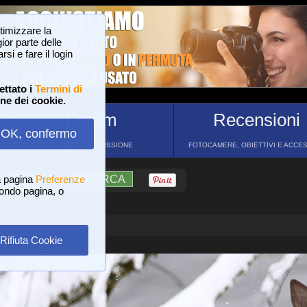
ttimizzare la
or parte delle
si e fare il login
ettato i
Termini di
one dei cookie.
Forum
Recensioni
OK, confermo
FORUM DI DISCUSSIONE
FOTOCAMERE, OBIETTIVI E ACCE
a pagina
?
AIUTO
Preferenze
RICERCA
 fondo pagina, o
Rifiuta Cookie