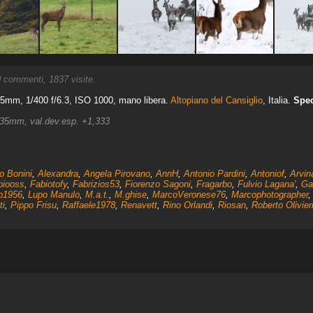
0
commenti, 1837 visite.
5mm, 1/400 f/6.3, ISO 1000, mano libera.
Altopiano del Cansiglio
, Italia.
Spec
435mm, val.dev.esp. +1,333
o Bonini
,
Alexandra
,
Angela Pirovano
,
AnnH
,
Antonio Pardini
,
Antoniof
,
Arvin
biooss
,
Fabiotofy
,
Fabrizios53
,
Fiorenzo Sagoni
,
Fragarbo
,
Fulvio Lagana'
,
Ga
lo1956
,
Lupo Manulo
,
M.a.t.
,
M.ghise
,
MarcoVeronese76
,
Marcophotographer
ti
,
Pippo Frisu
,
Raffaele1978
,
Renavett
,
Rino Orlandi
,
Riosan
,
Roberto Olivier