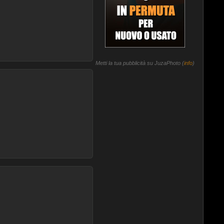
Metti la tua pubblicità su JuzaPhoto (
info
)