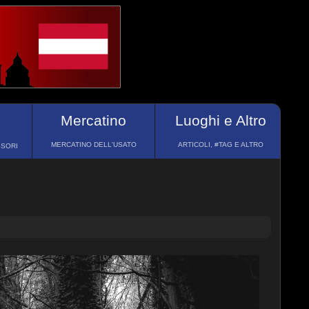
Mercatino
Luoghi e Altro
MERCATINO DELL'USATO
ARTICOLI, #TAG E ALTRO
SSORI