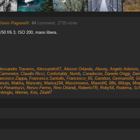
lavio Paganelli
.
64
commenti, 2735 visite.
50 f/6.3, ISO 200, mano libera.
lessandro Traverso
,
Alessandro57
,
Alessio Orlando
,
Alexey
,
Angelo Adorisio
Carminetor
,
Claudio Ricci
,
Confortably_Numb
,
Coradocon
,
Daniele Origgi
,
Dar
ancesco Zappa
,
Francesco.Santullo
,
Francesco_65
,
Gambon
,
Germano58
,
G
anulo
,
Makka
,
Manzato
,
Marisa194
,
Massimoeos
,
Mauro66
,
Mbi
,
Miloga
,
Mna
ni Pierantozzi
,
Renzo Fermo
,
Rino Orlandi
,
RobertoTR
,
Roby54
,
Rodema
,
Sc
mbrogio
,
Werner
,
Xno
,
Zital47