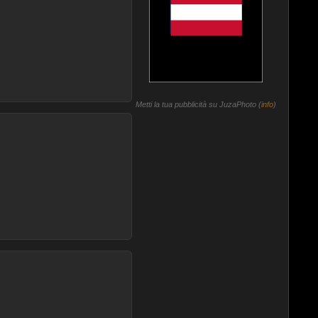
Metti la tua pubblicità su JuzaPhoto (
info
)