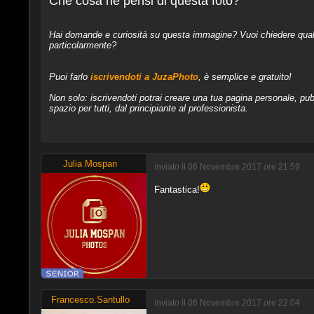
Che cosa ne pensi di questa foto?
Hai domande e curiosità su questa immagine? Vuoi chiedere qualcos
particolarmente?
Puoi farlo
iscrivendoti a JuzaPhoto
, è semplice e gratuito!
Non solo: iscrivendoti potrai creare una tua pagina personale, pubb
spazio per tutti, dal principiante al professionista.
Julia Mospan
inviato il 06 Novembre 2017 ore 21:59
Fantastica!
Francesco.Santullo
inviato il 06 Novembre 2017 ore 22:04