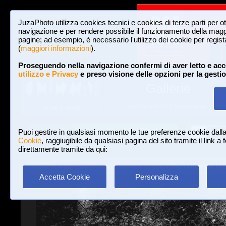
JuzaPhoto utilizza cookies tecnici e cookies di terze parti per o
navigazione e per rendere possibile il funzionamento della maggi
pagine; ad esempio, è necessario l'utilizzo dei cookie per registar
(
maggiori informazioni
).
Proseguendo nella navigazione confermi di aver letto e acc
utilizzo e Privacy
e preso visione delle opzioni per la gesti
Gallerie
3,023,340 FOTO E 16 GALLERIE
HOME E NEWS
Iscriviti a JuzaPhoto!
A
A
Login
Puoi gestire in qualsiasi momento le tue preferenze cookie dall
Cookie
, raggiugibile da qualsiasi pagina del sito tramite il link a
direttamente tramite da qui:
Gallerie
»
Paesaggio con elementi umani
» Inghiottito dal bo
Accetta Cookie
Personalizza