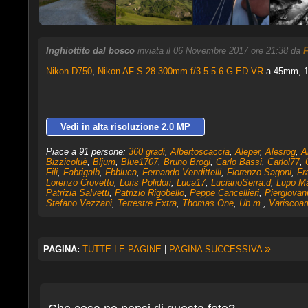
Inghiottito dal bosco
inviata il 06 Novembre 2017 ore 21:38 da
F
Nikon D750
,
Nikon AF-S 28-300mm f/3.5-5.6 G ED VR
a 45mm, 1/
Vedi in alta risoluzione 2.0 MP
Piace a 91 persone:
360 gradi
,
Albertoscaccia
,
Aleper
,
Alesrog
,
A
Bizzicoluè
,
Bljum
,
Blue1707
,
Bruno Brogi
,
Carlo Bassi
,
Carlol77
,
Fili
,
Fabrigalb
,
Fbbluca
,
Fernando Vendittelli
,
Fiorenzo Sagoni
,
Fr
Lorenzo Crovetto
,
Loris Polidori
,
Luca17
,
LucianoSerra.d
,
Lupo M
Patrizia Salvetti
,
Patrizio Rigobello
,
Peppe Cancellieri
,
Piergiovan
Stefano Vezzani
,
Terrestre Extra
,
Thomas One
,
Ub.m.
,
Variscoa
»
PAGINA:
TUTTE LE PAGINE
|
PAGINA SUCCESSIVA