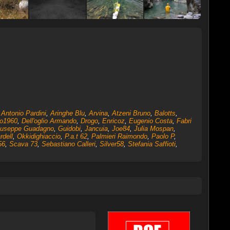
,
Antonio Pardini
,
Aringhe Blu
,
Arvina
,
Atzeni Bruno
,
Balotts
,
io1960
,
Dell'oglio Armando
,
Drogo
,
Enricoz
,
Eugenio Costa
,
Fabri
iuseppe Guadagno
,
Guidobi
,
Jancuia
,
Joe84
,
Julia Mospan
,
rdell
,
Okkidighiaccio
,
P.a.t 62
,
Palmieri Raimondo
,
Paolo P
,
56
,
Scava 73
,
Sebastiano Calleri
,
Silver58
,
Stefania Saffioti
,