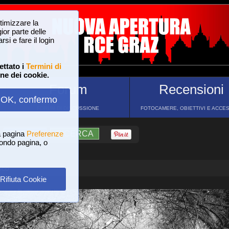
ttimizzare la
or parte delle
si e fare il login
ettato i
Termini di
one dei cookie.
Forum
Recensioni
OK, confermo
FORUM DI DISCUSSIONE
FOTOCAMERE, OBIETTIVI E ACCE
a pagina
?
AIUTO
Preferenze
RICERCA
 fondo pagina, o
sco
Rifiuta Cookie