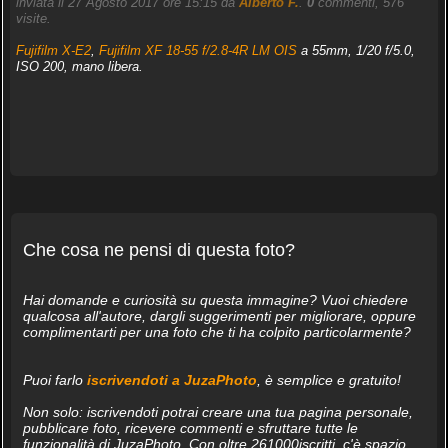
inviata il 27 Agosto 2017 ore 15:15 da
Alberto F.
.
0
commenti, 576
visite.
Fujifilm X-E2
,
Fujifilm XF 18-55 f/2.8-4R LM OIS
a 55mm, 1/20 f/5.0,
ISO 200, mano libera.
Che cosa ne pensi di questa foto?
Hai domande e curiosità su questa immagine? Vuoi chiedere
qualcosa all'autore, dargli suggerimenti per migliorare, oppure
complimentarti per una foto che ti ha colpito particolarmente?
Puoi farlo
iscrivendoti a JuzaPhoto
, è semplice e gratuito!
Non solo: iscrivendoti potrai creare una tua pagina personale,
pubblicare foto, ricevere commenti e sfruttare tutte le
funzionalità di JuzaPhoto. Con oltre 261000iscritti, c'è spazio