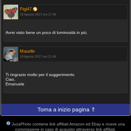
Pigi47
19 Agosto 2017 ore 17:46
Avrei visto bene un poco di luminosità in più.
Mauelle
19 Agosto 2017 ore 21:49
Ti ringrazio molto per il suggerimento.
Ciao,
Emanuele
Torna a inizio pagina ⇑
JuzaPhoto contiene link affiliati Amazon ed Ebay e riceve una
commissione in caso di acquisto attraverso link affiliati.