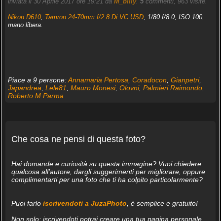
inviata il 30 Aprile 2017 ore 19:21 da
M_billy
.
5
commenti, 963 visite.
Nikon D610
,
Tamron 24-70mm f/2.8 Di VC USD
, 1/80 f/8.0, ISO 100,
mano libera.
Piace a 9 persone:
Annamaria Pertosa
,
Coradocon
,
Gianpetri
,
Japandrea
,
Lele81
,
Mauro Monesi
,
Olovni
,
Palmieri Raimondo
,
Roberto M Parma
Che cosa ne pensi di questa foto?
Hai domande e curiosità su questa immagine? Vuoi chiedere
qualcosa all'autore, dargli suggerimenti per migliorare, oppure
complimentarti per una foto che ti ha colpito particolarmente?
Puoi farlo
iscrivendoti a JuzaPhoto
, è semplice e gratuito!
Non solo: iscrivendoti potrai creare una tua pagina personale,