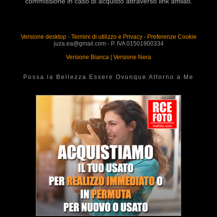
commissione in caso di acquisto attraverso link affiliati.
Versione desktop
-
Termini di utilizzo e Privacy
-
Preferenze Cookie
juza.ea@gmail.com - P. IVA 01501900334
Versione Bianca
|
Versione Nera
Possa la Bellezza Essere Ovunque Attorno a Me