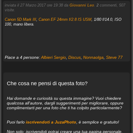
inviata il 27 Marzo 2017 ore 19:38 da
Giovanni Leo
.
2
commenti, 507
visite.
Canon 5D Mark III
,
Canon EF 24mm f/2.8 IS USM
, 1/80 f/14.0, ISO
100, mano libera.
Piace a 4 persone:
Albieri Sergio
,
Discus
,
Nonnaolga
,
Steve 77
Che cosa ne pensi di questa foto?
Hai domande e curiosità su questa immagine? Vuoi chiedere
qualcosa all'autore, dargli suggerimenti per migliorare, oppure
complimentarti per una foto che ti ha colpito particolarmente?
Puoi farlo
iscrivendoti a JuzaPhoto
, è semplice e gratuito!
Non solo: iscrivendoti potrai creare una tua pagina personale,