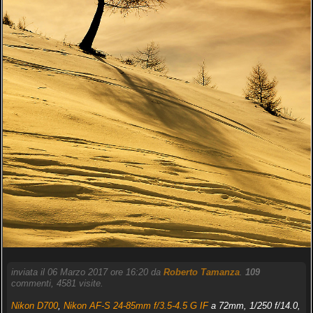
inviata il 06 Marzo 2017 ore 16:20 da
Roberto Tamanza
.
109
commenti, 4581 visite.
Nikon D700
,
Nikon AF-S 24-85mm f/3.5-4.5 G IF
a 72mm, 1/250 f/14.0,