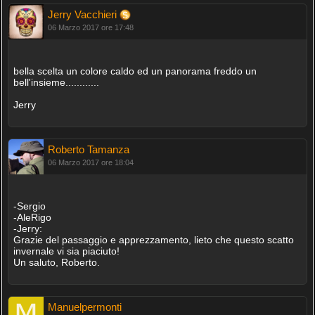
Jerry Vacchieri
06 Marzo 2017 ore 17:48
bella scelta un colore caldo ed un panorama freddo un
bell'insieme............
Jerry
Roberto Tamanza
06 Marzo 2017 ore 18:04
-Sergio
-AleRigo
-Jerry:
Grazie del passaggio e apprezzamento, lieto che questo scatto
invernale vi sia piaciuto!
Un saluto, Roberto.
Manuelpermonti