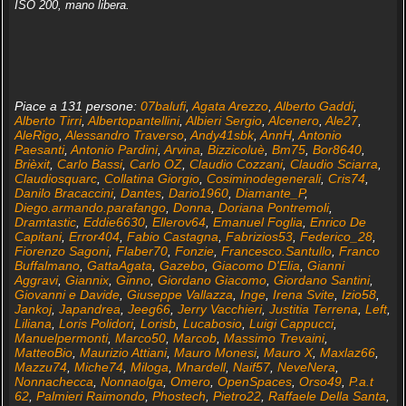
ISO 200, mano libera.
Piace a 131 persone:
07balufi
,
Agata Arezzo
,
Alberto Gaddi
,
Alberto Tirri
,
Albertopantellini
,
Albieri Sergio
,
Alcenero
,
Ale27
,
AleRigo
,
Alessandro Traverso
,
Andy41sbk
,
AnnH
,
Antonio
Paesanti
,
Antonio Pardini
,
Arvina
,
Bizzicoluè
,
Bm75
,
Bor8640
,
Brièxit
,
Carlo Bassi
,
Carlo OZ
,
Claudio Cozzani
,
Claudio Sciarra
,
Claudiosquarc
,
Collatina Giorgio
,
Cosiminodegenerali
,
Cris74
,
Danilo Bracaccini
,
Dantes
,
Dario1960
,
Diamante_P
,
Diego.armando.parafango
,
Donna
,
Doriana Pontremoli
,
Dramtastic
,
Eddie6630
,
Ellerov64
,
Emanuel Foglia
,
Enrico De
Capitani
,
Error404
,
Fabio Castagna
,
Fabrizios53
,
Federico_28
,
Fiorenzo Sagoni
,
Flaber70
,
Fonzie
,
Francesco.Santullo
,
Franco
Buffalmano
,
GattaAgata
,
Gazebo
,
Giacomo D'Elia
,
Gianni
Aggravi
,
Giannix
,
Ginno
,
Giordano Giacomo
,
Giordano Santini
,
Giovanni e Davide
,
Giuseppe Vallazza
,
Inge
,
Irena Svite
,
Izio58
,
Jankoj
,
Japandrea
,
Jeeg66
,
Jerry Vacchieri
,
Justitia Terrena
,
Left
,
Liliana
,
Loris Polidori
,
Lorisb
,
Lucabosio
,
Luigi Cappucci
,
Manuelpermonti
,
Marco50
,
Marcob
,
Massimo Trevaini
,
MatteoBio
,
Maurizio Attiani
,
Mauro Monesi
,
Mauro X
,
Maxlaz66
,
Mazzu74
,
Miche74
,
Miloga
,
Mnardell
,
Naif57
,
NeveNera
,
Nonnachecca
,
Nonnaolga
,
Omero
,
OpenSpaces
,
Orso49
,
P.a.t
62
,
Palmieri Raimondo
,
Phostech
,
Pietro22
,
Raffaele Della Santa
,