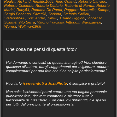
Realvit
,
Rickyhd
,
Rinaldo1005
,
Rino Orlandi
,
Roberto Carrano
,
Roberto Colombo
,
Roberto Diaferio
,
Roberto M Parma
,
Roberto
Marini
,
Roby54
,
Romana De Roma
,
Ruggero Bertarello
,
Sampe
,
Sergio Penengo
,
Silver58
,
Soriana
,
Stefania Saffioti
,
Stefano0966
,
SurSander
,
Timk2
,
Tiziano Oggioni
,
Vincenzo
Sciumè
,
Vito Serra
,
Vittorio Fracassi
,
Vittorio.f
,
Warszawski
,
Werner
,
Wolfman1908
Che cosa ne pensi di questa foto?
Hai domande e curiosità su questa immagine? Vuoi chiedere
qualcosa all'autore, dargli suggerimenti per migliorare, oppure
complimentarti per una foto che ti ha colpito particolarmente?
Puoi farlo
iscrivendoti a JuzaPhoto
, è semplice e gratuito!
Non solo: iscrivendoti potrai creare una tua pagina personale,
pubblicare foto, ricevere commenti e sfruttare tutte le
funzionalità di JuzaPhoto. Con oltre 261000iscritti, c'è spazio
per tutti, dal principiante al professionista.