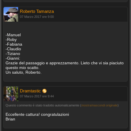
Roberto Tamanza
07 Marzo 2017 ore 9:00
-Manuel
-Roby
-Fabiana
-Claudio
-Tiziano
-Gianni:
Grazie del passaggio e apprezzamento. Lieto che vi sia piaciuto
questo mio scatto.
Un saluto, Roberto.
Dramtastic
07 Marzo 2017 ore 9:44
Questo commento è stato tradotto automaticamente (
mostra/nascondi originale
)
Eccellente cattura! congratulazioni
Brian