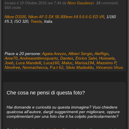
inviata il 19 Ottobre 2016 ore 7:44 da
Nino Gaudenzi
.
14
commenti,
654 visite.
Nikon D3100
,
Nikon AF-S DX 55-300mm f/4.5-5.6 G ED VR
, 1/160
f/5.3, ISO 320,
Trieste
, Italia.
Piace a 20 persone:
Agata Arezzo
,
Albieri Sergio
,
AleRigo
,
Ame70
,
Andreasettimoquarto
,
Dantes
,
Enrico Salvi
,
Hoissela
,
Joeb
,
Luca Mandelli
,
Luca160
,
Maluc
,
Marisa194
,
Massimo P
,
Ninofree
,
Nonnachecca
,
P.a.t 62
,
Silvio Madeddu
,
Vincenzo Virus
Che cosa ne pensi di questa foto?
Hai domande e curiosità su questa immagine? Vuoi chiedere
qualcosa all'autore, dargli suggerimenti per migliorare, oppure
complimentarti per una foto che ti ha colpito particolarmente?