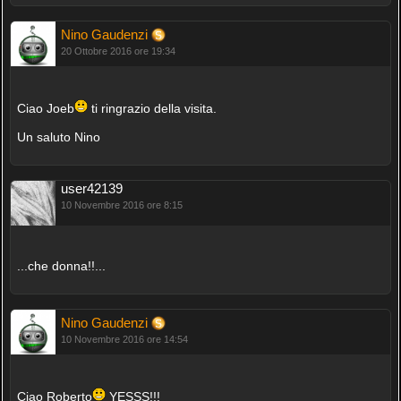
Nino Gaudenzi
20 Ottobre 2016 ore 19:34
Ciao Joeb
ti ringrazio della visita.
Un saluto Nino
user42139
10 Novembre 2016 ore 8:15
...che donna!!...
Nino Gaudenzi
10 Novembre 2016 ore 14:54
Ciao Roberto
YESSS!!!