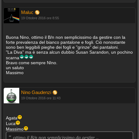
Maluc
19 Ottobre 2016 ore 8:55
Buona Nino, ottimo il B/n non semplicissimo da gestire con la
forte prevalenza del bianco pantalone e fogli. Ciò nonostante
sono ben leggibili pieghe dei fogli e "grinze" dei pantaloni.
"La Diva" ma è senza alcun dubbio Susan Sarandon, un pochino
scarna
Bravo come sempre NIno.
un saluto
Massimo
Nino Gaudenzi
19 Ottobre 2016 ore 11:43
Agata
Luca
Massimo
“
„
ottimo il B/n non semplicissimo da gestire