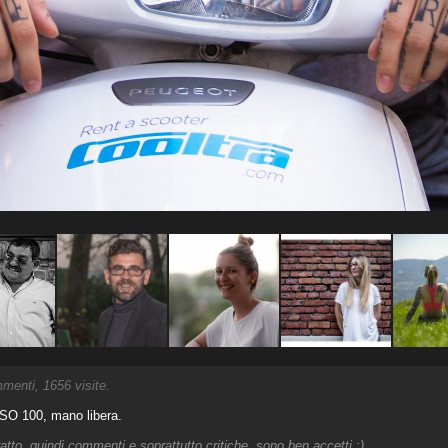
enti, 1656 visite.
 ISO 100, mano libera.
atto, quindi commenti e soprattutto critiche, sono ben accetti :)