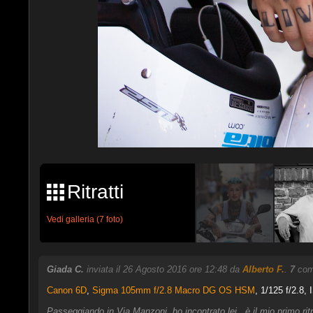
Ritratti
Vedi galleria (7 foto)
Giada C.
inviata il 26 Agosto 2016 ore 12:48 da
Alberto F.
.
7
comm
Canon 6D
,
Sigma 105mm f/2.8 Macro DG OS HSM
, 1/125 f/2.8,
Passeggiando in Via Manzoni, ho incontrato lei.. è il mio primo ritr