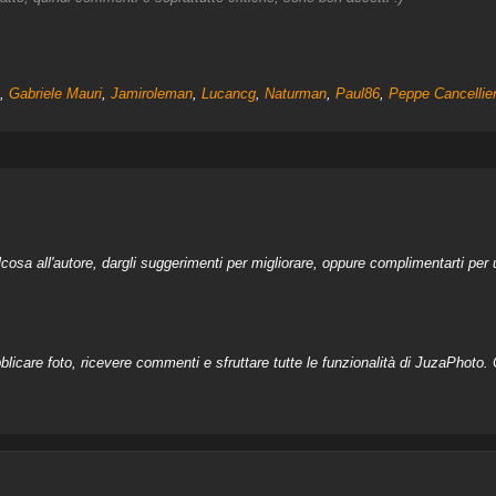
,
Gabriele Mauri
,
Jamiroleman
,
Lucancg
,
Naturman
,
Paul86
,
Peppe Cancellier
a all'autore, dargli suggerimenti per migliorare, oppure complimentarti per u
licare foto, ricevere commenti e sfruttare tutte le funzionalità di JuzaPhoto. C