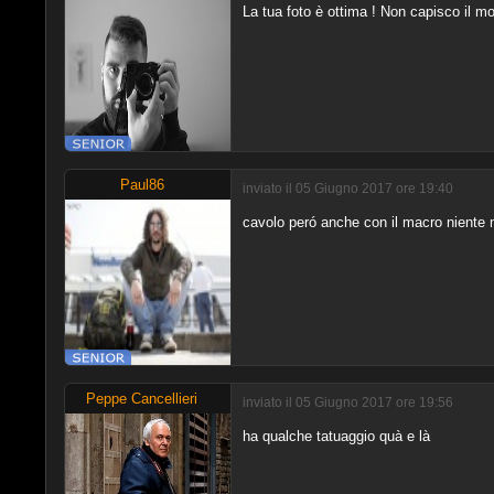
La tua foto è ottima ! Non capisco il mot
Paul86
inviato il 05 Giugno 2017 ore 19:40
cavolo peró anche con il macro niente m
Peppe Cancellieri
inviato il 05 Giugno 2017 ore 19:56
ha qualche tatuaggio quà e là