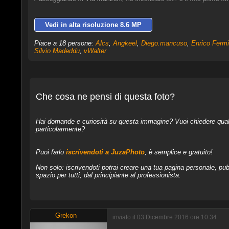
Vedi in alta risoluzione 8.6 MP
Piace a 18 persone:
Alcs
,
Angkeel
,
Diego.mancuso
,
Enrico Fermi
Silvio Madeddu
,
vWalter
Che cosa ne pensi di questa foto?
Hai domande e curiosità su questa immagine? Vuoi chiedere qualcos
particolarmente?
Puoi farlo
iscrivendoti a JuzaPhoto
, è semplice e gratuito!
Non solo: iscrivendoti potrai creare una tua pagina personale, pubb
spazio per tutti, dal principiante al professionista.
Grekon
inviato il 03 Dicembre 2016 ore 10:34