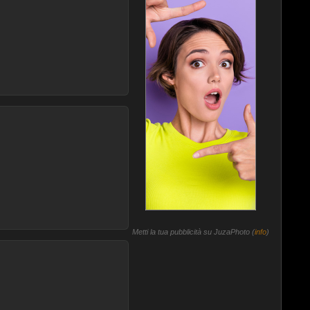
Metti la tua pubblicità su JuzaPhoto (
info
)