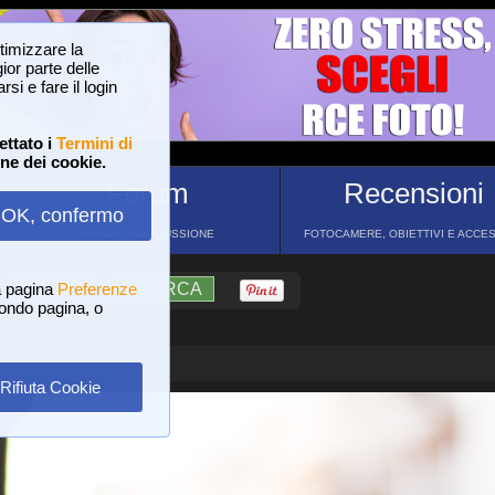
ttimizzare la
or parte delle
si e fare il login
ettato i
Termini di
one dei cookie.
Forum
Recensioni
OK, confermo
FORUM DI DISCUSSIONE
FOTOCAMERE, OBIETTIVI E ACCE
a pagina
?
AIUTO
Preferenze
RICERCA
 fondo pagina, o
Rifiuta Cookie