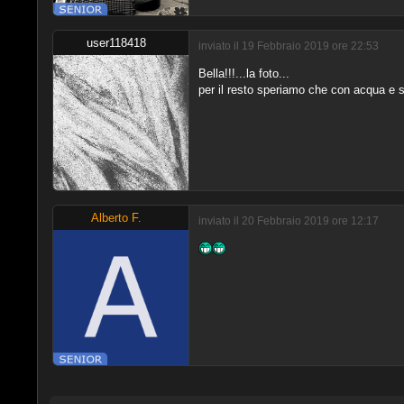
user118418
inviato il 19 Febbraio 2019 ore 22:53
Bella!!!...la foto...
per il resto speriamo che con acqua e s
Alberto F.
inviato il 20 Febbraio 2019 ore 12:17