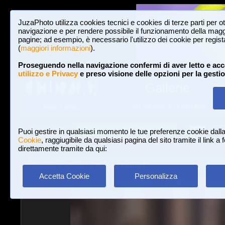
JuzaPhoto utilizza cookies tecnici e cookies di terze parti per o
navigazione e per rendere possibile il funzionamento della maggi
pagine; ad esempio, è necessario l'utilizzo dei cookie per registar
(
maggiori informazioni
).
Proseguendo nella navigazione confermi di aver letto e acc
utilizzo e Privacy
e preso visione delle opzioni per la gesti
Gallerie
3,023,106 FOTO E 16 GALLERIE
HOME E NEWS
Iscriviti a JuzaPhoto!
A
A
Login
Puoi gestire in qualsiasi momento le tue preferenze cookie dall
Cookie
, raggiugibile da qualsiasi pagina del sito tramite il link a
direttamente tramite da qui:
Gallerie
»
Ritratto e Moda
» Giada C.
Accetta Cookie
Personalizza