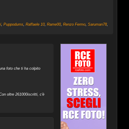
i
,
Puppodums
,
Raffaele 10
,
Rame00
,
Renzo Fermo
,
Saruman78
,
na foto che ti ha colpito
on oltre 261000iscritti, c'è