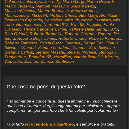
Colombo
,
Lukeskywalker
,
Lully
,
Mara Giorgi
,
Marco Riccardi
,
Marco Verzeroli
,
Marcom
,
Massimo Soldani Benzi
,
MassimoViacava
,
Matteo Bertolaso
,
Mauro Monesi
,
Maurobonora
,
Miche74
,
Michela Checchetto
,
Mikybo86
,
Nadir
Francesco Capoccia
,
NeveNera
,
Nico Vit
,
Nicolò Cavallaro
,
Nilo
Toria
,
Nonnachecca
,
Nordend4612
,
P.a.t 62
,
Pagoller
,
Paolo
Cianalino
,
Peppe Cancellieri
,
Pipe
,
Raffaele Della Santa
,
Raffo
,
Rino Orlandi
,
Roberto Brambilla
,
Roberto Carrano
,
Roberto De
Siena
,
Roberto Degli Uomini
,
Roberto Onano
,
Roberto Paneroni
,
Roberto Tamanza
,
Saletti Oscar
,
Saroukai
,
Sergio Pan
,
Shaula
,
Silviams
,
Simon2
,
Simona Loredana
,
Simone
,
Siro
,
Sixtynine
,
Stefania Saffioti
,
Stefano Masala
,
Stefano Morbelli
,
Stenogau
,
Strayonfree
,
Testadura65
,
Vermillion
,
Vittorio Scatolini
,
Werner
,
Wildvideo
,
Zaimon
,
Zamax
,
Zen56zen
Che cosa ne pensi di questa foto?
Hai domande e curiosità su questa immagine? Vuoi chiedere
qualcosa all'autore, dargli suggerimenti per migliorare, oppure
complimentarti per una foto che ti ha colpito particolarmente?
Puoi farlo
iscrivendoti a JuzaPhoto
, è semplice e gratuito!