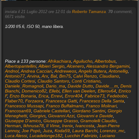
inviata il 21 Luglio 2012 ore 12:01 da
Roberto Tamanza
.
70
commenti,
6671 visite.
1/200 f/5.6, ISO 50, mano libera.
Piace a 133 persone:
Afrikachiara
,
Aguilucho
,
Albertobus
,
Albertopantellini
,
Albieri Sergio
,
Alcenero
,
Alessandro Bergamini
,
Andnol
,
Andrea Cacciari
,
Andreweos
,
Angelo Butera
,
Antonellig
,
Antonio77
,
Arvina
,
Arx
,
Bal
,
Bm75
,
Calvi Renzo
,
Claudiano
,
Claudio Cortesi
,
Claudio Santoro
,
Conti Cristiano
,
Daniele_Romagnoli
,
Dario_ma
,
Davide Dutto
,
Davide__m
,
Denis
Bianchi
,
Domenico82
,
Ellebi
,
Ellen van Deelen
,
Ellerov64
,
Enrico
F
,
Enzo Bonaria
,
Erica
,
Errevi
,
Error404
,
Fabrice73
,
Fedebobo
,
Flaber70
,
Forzaora
,
Francesca Gatti
,
Francesco Della Santa
,
Francesco Mussapi
,
Franco Buffalmano
,
Franco Molinari
,
Francosan69
,
Gabriele Castellari
,
Giordano Santini
,
Giorgio
Meneghetti
,
Giorgivs
,
Giovanni Azzi
,
Giovanni e Davide
,
Giuseppe D'amico
,
Giuseppe Grasso
,
Gramolelli Claudio
,
Herman
,
Ikhnusa78
,
Il Vime
,
Irenix
,
Ivancosta
,
Jean-Pierre
Lannoy
,
Joe Popò
,
Juza
,
Koda59
,
Laura Barchi
,
Lorenzo_mc
,
Luca Alessi
,
Lucadelonge182
,
Lucchin Fabrizio
,
Luciano