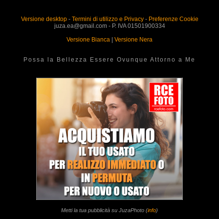
Versione desktop
-
Termini di utilizzo e Privacy
-
Preferenze Cookie
juza.ea@gmail.com - P. IVA 01501900334
Versione Bianca
|
Versione Nera
Possa la Bellezza Essere Ovunque Attorno a Me
Metti la tua pubblicità su JuzaPhoto (
info
)