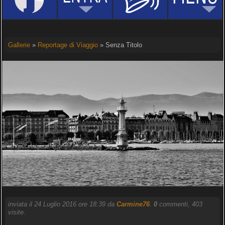
Gallerie
»
Reportage di Viaggio
» Senza Titolo
inviata il 24 Luglio 2016 ore 18:39 da
Carmine76
.
0
commenti, 403
visite.