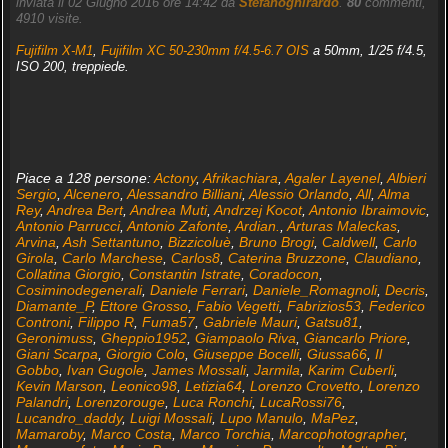
inviata il 02 Giugno 2016 ore 14:42 da
Stefanoghirardo
.
80
commenti,
4910 visite.
Fujifilm X-M1
,
Fujifilm XC 50-230mm f/4.5-6.7 OIS
a 50mm, 1/25 f/4.5,
ISO 200, treppiede.
Piace a 128 persone:
Actony
,
Afrikachiara
,
Agaler Layenel
,
Albieri
Sergio
,
Alcenero
,
Alessandro Billiani
,
Alessio Orlando
,
All
,
Alma
Rey
,
Andrea Bert
,
Andrea Muti
,
Andrzej Kocot
,
Antonio Ibraimovic
,
Antonio Parrucci
,
Antonio Zafonte
,
Ardian.
,
Arturas Maleckas
,
Arvina
,
Ash Settantuno
,
Bizzicoluè
,
Bruno Brogi
,
Caldwell
,
Carlo
Girola
,
Carlo Marchese
,
Carlos8
,
Caterina Bruzzone
,
Claudiano
,
Collatina Giorgio
,
Constantin Istrate
,
Coradocon
,
Cosiminodegenerali
,
Daniele Ferrari
,
Daniele_Romagnoli
,
Decris
,
Diamante_P
,
Ettore Grosso
,
Fabio Vegetti
,
Fabrizios53
,
Federico
Controni
,
Filippo R
,
Fuma57
,
Gabriele Mauri
,
Gatsu81
,
Geronimuss
,
Gheppio1952
,
Giampaolo Riva
,
Giancarlo Priore
,
Giani Scarpa
,
Giorgio Colo
,
Giuseppe Bocelli
,
Giussa66
,
Il
Gobbo
,
Ivan Gugole
,
James Mossali
,
Jarmila
,
Karim Cuberli
,
Kevin Marson
,
Leonico98
,
Letizia64
,
Lorenzo Crovetto
,
Lorenzo
Palandri
,
Lorenzorouge
,
Luca Ronchi
,
LucaRossi76
,
Lucandro_daddy
,
Luigi Mossali
,
Lupo Manulo
,
MaPez
,
Mamaroby
,
Marco Costa
,
Marco Torchia
,
Marcophotographer
,