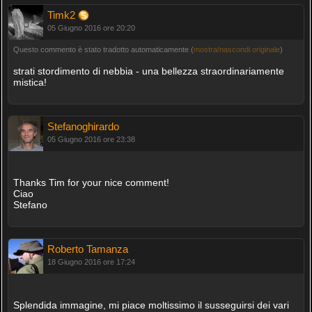
Timk2
05 Giugno 2016 ore 20:20
Questo commento è stato tradotto automaticamente (
mostra/nascondi originale
)
strati stordimento di nebbia - una bellezza straordinariamente
mistica!
Stefanoghirardo
05 Giugno 2016 ore 23:38
Thanks Tim for your nice comment!
Ciao
Stefano
Roberto Tamanza
18 Giugno 2016 ore 17:24
Splendida immagine, mi piace moltissimo il susseguirsi dei vari