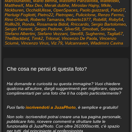
Marcounafoto
,
Mario Benna
,
Massimo Panzavolta
,
MatteoBio
,
MatthewX
,
Max Dex
,
Merak.dubhe
,
Miroslav Hajny
,
Mkile
,
Nickburen
,
OcchidiUlisse
,
OpenSpaces
,
Paolo.guizzardi
,
PatuGT
,
Pierluigi Fogliotti
,
Pietro22
,
Pietropec
,
Puliciclone
,
Renzo Fermo
,
Rino Orlandi
,
Roberto Tamanza
,
Roberto1977
,
Robi68
,
Roby54
,
Rolllo29
,
Ronda
,
Rosamaria Bidoli
,
Rriccardo
,
Sergio Bartolomeo
,
Sergio Fiorenti
,
Sergio Pedone
,
Silver58
,
Simobati
,
Soriana
,
Stefano Albertini
,
Stefano Vezzani
,
Steo69
,
Sugherino
,
Taglia67
,
TheBlackbird
,
Timk2
,
Tritonal
,
Vincenzo De Paola
,
Vincenzo
Sciumè
,
Vincenzo Virus
,
Viz.79
,
Vulcanraven
,
Wladimiro Cavina
Che cosa ne pensi di questa foto?
Hai domande e curiosità su questa immagine? Vuoi chiedere
qualcosa all'autore, dargli suggerimenti per migliorare, oppure
complimentarti per una foto che ti ha colpito particolarmente?
Puoi farlo
iscrivendoti a JuzaPhoto
, è semplice e gratuito!
Non solo: iscrivendoti potrai creare una tua pagina personale,
pubblicare foto, ricevere commenti e sfruttare tutte le
funzionalità di JuzaPhoto. Con oltre 261000iscritti, c'è spazio
per tutti, dal principiante al professionista.