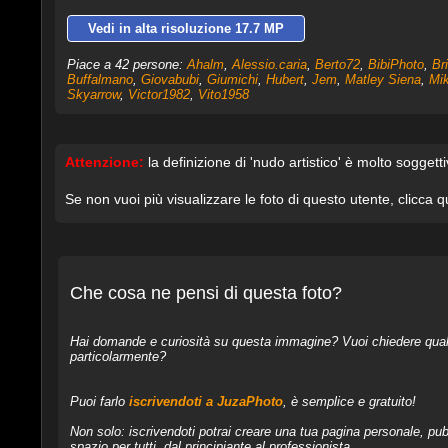
Vedi in alta risoluzione 17.7 MP
Piace a 42 persone:
Ahalm
,
Alessio.caria
,
Berto72
,
BibiPhoto
,
Br
Buffalmano
,
Giovabubi
,
Giumichi
,
Hubert
,
Jem
,
Matley Siena
,
Mi
Skyarrow
,
Victor1982
,
Vito1958
Attenzione:
la definizione di 'nudo artistico' è molto soggett
Se non vuoi più visualizzare le foto di questo utente, clicca q
Che cosa ne pensi di questa foto?
Hai domande e curiosità su questa immagine? Vuoi chiedere qualcos
particolarmente?
Puoi farlo
iscrivendoti a JuzaPhoto
, è semplice e gratuito!
Non solo: iscrivendoti potrai creare una tua pagina personale, pubb
spazio per tutti, dal principiante al professionista.