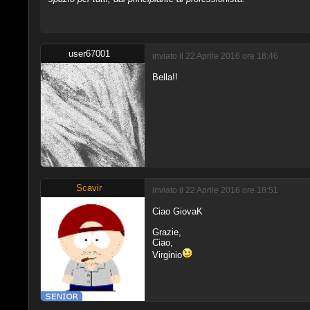
user67001
inviato il 22 Aprile 2016 ore 18:46
Bella!!
Scavir
inviato il 22 Aprile 2016 ore 18:51
Ciao GiovaK
Grazie,
Ciao,
Virginio