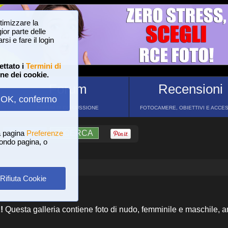
ttimizzare la
or parte delle
si e fare il login
ettato i
Termini di
one dei cookie.
Forum
Recensioni
OK, confermo
FORUM DI DISCUSSIONE
FOTOCAMERE, OBIETTIVI E ACCE
a pagina
?
AIUTO
Preferenze
RICERCA
 fondo pagina, o
Rifiuta Cookie
!
Questa galleria contiene foto di nudo, femminile e maschile, a