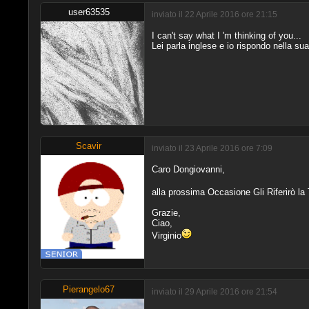
user63535
inviato il 22 Aprile 2016 ore 21:15
I can't say what I 'm thinking of you...
Lei parla inglese e io rispondo nella sua
Scavir
inviato il 23 Aprile 2016 ore 7:09
Caro Dongiovanni,
alla prossima Occasione Gli Riferirò la Tu
Grazie,
Ciao,
Virginio
Pierangelo67
inviato il 29 Aprile 2016 ore 21:54