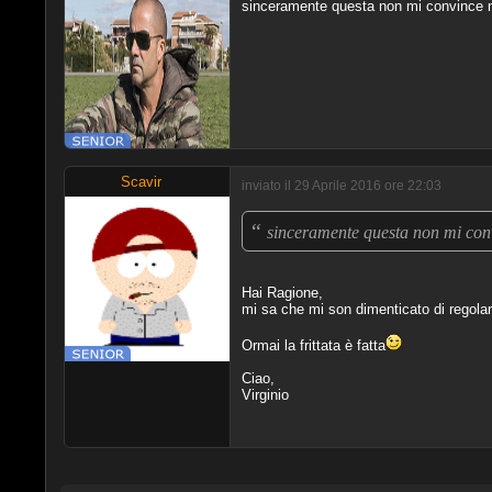
sinceramente questa non mi convince nell
Scavir
inviato il 29 Aprile 2016 ore 22:03
“
sinceramente questa non mi convi
Hai Ragione,
mi sa che mi son dimenticato di regolare 
Ormai la frittata è fatta
Ciao,
Virginio