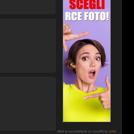
Metti la tua pubblicità su JuzaPhoto (
info
)