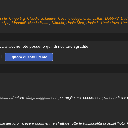
ischi
,
Cingotti.g
,
Claudio Salandini
,
Cosiminodegenerali
,
Dallas
,
Debbi72
,
Dvd
kedipa
,
Mnardell
,
Nando Photo
,
Nikcola
,
Paolo Mirri
,
Paolo P
,
Paolo-tave
,
Pars
iva e alcune foto possono quindi risultare sgradite.
ui:
ignora questo utente
a all'autore, dargli suggerimenti per migliorare, oppure complimentarti per u
licare foto, ricevere commenti e sfruttare tutte le funzionalità di JuzaPhoto. C