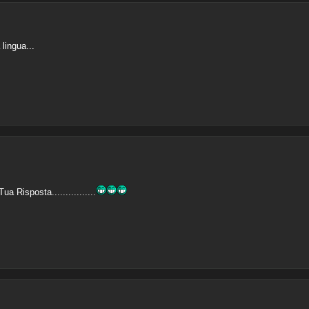
 lingua...
a Risposta................