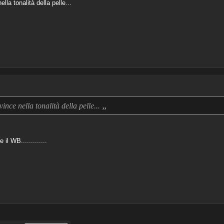
a tonalità della pelle...
„
nce nella tonalità della pelle...
il WB.............