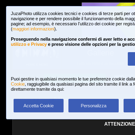
JuzaPhoto utilizza cookies tecnici e cookies di terze parti per o
navigazione e per rendere possibile il funzionamento della maggi
pagine; ad esempio, è necessario l'utilizzo dei cookie per registar
(
maggiori informazioni
).
Proseguendo nella navigazione confermi di aver letto e acc
utilizzo e Privacy
e preso visione delle opzioni per la gesti
Gallerie
3,023,106 FOTO E 16 GALLERIE
HOME E NEWS
Iscriviti a JuzaPhoto!
A
A
Login
Puoi gestire in qualsiasi momento le tue preferenze cookie dall
Cookie
, raggiugibile da qualsiasi pagina del sito tramite il link a
direttamente tramite da qui:
Gallerie
»
Nudo
» Tell Me.
Accetta Cookie
Personalizza
ATTENZIONE