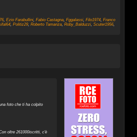
76
,
Ezio Farabullini
,
Fabio Castagna
,
Fggalassi
,
Filo1974
,
Franco
ifal64
,
Politiz29
,
Roberto Tamanza
,
Roby_Balduzzi
,
Scuter1956
,
na foto che ti ha colpito
on oltre 261000iscritti, c'è