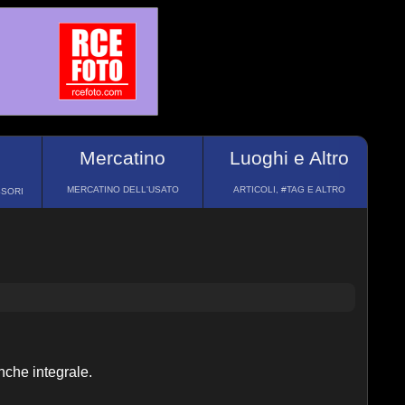
Mercatino
Luoghi e Altro
MERCATINO DELL'USATO
ARTICOLI, #TAG E ALTRO
SSORI
nche integrale.