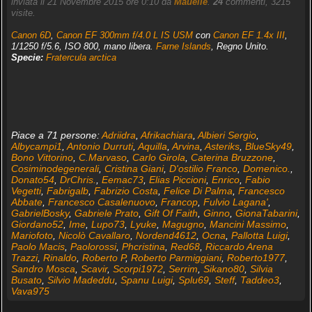
inviata il 21 Novembre 2015 ore 0:10 da
Mauelle
.
24
commenti, 3215
visite.
Canon 6D
,
Canon EF 300mm f/4.0 L IS USM
con
Canon EF 1.4x III
,
1/1250 f/5.6, ISO 800, mano libera.
Farne Islands
, Regno Unito.
Specie:
Fratercula arctica
Piace a 71 persone:
Adriidra
,
Afrikachiara
,
Albieri Sergio
,
Albycampi1
,
Antonio Durruti
,
Aquilla
,
Arvina
,
Asteriks
,
BlueSky49
,
Bono Vittorino
,
C.Marvaso
,
Carlo Girola
,
Caterina Bruzzone
,
Cosiminodegenerali
,
Cristina Giani
,
D'ostilio Franco
,
Domenico.
,
Donato54
,
DrChris.
,
Eemac73
,
Elias Piccioni
,
Enrico
,
Fabio
Vegetti
,
Fabrigalb
,
Fabrizio Costa
,
Felice Di Palma
,
Francesco
Abbate
,
Francesco Casalenuovo
,
Francop
,
Fulvio Lagana'
,
GabrielBosky
,
Gabriele Prato
,
Gift Of Faith
,
Ginno
,
GionaTabarini
,
Giordano52
,
Ime
,
Lupo73
,
Lyuke
,
Magugno
,
Mancini Massimo
,
Mariofoto
,
Nicolò Cavallaro
,
Nordend4612
,
Ocna
,
Pallotta Luigi
,
Paolo Macis
,
Paolorossi
,
Phcristina
,
Red68
,
Riccardo Arena
Trazzi
,
Rinaldo
,
Roberto P
,
Roberto Parmiggiani
,
Roberto1977
,
Sandro Mosca
,
Scavir
,
Scorpi1972
,
Serrim
,
Sikano80
,
Silvia
Busato
,
Silvio Madeddu
,
Spanu Luigi
,
Splu69
,
Steff
,
Taddeo3
,
Vava975