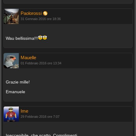
Paolorossi
31 Gennaio 2016 ore 18:36
Wau bellissima!!!
Mauelle
01 Febbraio 2016 ore 13:34
Grazie mille!
Emanuele
Ime
29 Febbraio 2016 ore 7:07
Ineccepibile, che scatto. Complimenti.