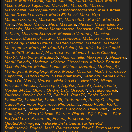
Michel
,
Marco Corso
,
Marco Mazzari
,
Marco Mercuri
,
Marco
Misuri
,
Marco Tagliarino
,
Marco50
,
Marco76
,
Marcoc
,
Marcolostia
,
Marcopalumbo
,
Marcophotographer
,
Maria Adele
,
Maria Rosaria Iazzetta
,
Mario Filabozzi
,
Mario Vigo
,
Mariomazzurana
,
Marioreds61
,
Marmotta1
,
MarsCr
,
Marta De
Pietri
,
Martello
,
Martor
,
Marv
,
Masdata
,
Massibi
,
Massimiliano
Antonello
,
Massimiliano Montemagno
,
Massimo Ciotti
,
Massimo
Pellizon
,
Massimo Scorzoni
,
Massimo Vertuani
,
Massimo
Zanardo
,
MassimoViacava
,
Massimoeos
,
Matanò Francesco
,
Matricalby
,
Matteo Biguzzi
,
Matteo Molfino
,
MatteoB
,
Matteos
,
Mattepanze
,
Matw pH
,
Maurizio Attiani
,
Maurizio Junior Gabbi
,
Mauro266
,
Mauro57
,
Maurobonora
,
Maver71
,
Max Chiodini
,
Max57
,
Maxbonvi
,
Maxlaz66
,
Maxmontella
,
Maxspin73
,
Mazzerix
,
Medri Silverio
,
Meritova
,
Michela Checchetto
,
Michele Battistin
,
Michele Marini
,
Michele Poma
,
Mikfoto
,
Mnardell
,
Monkey_87
,
Montagnaril
,
Mooploop
,
Moro
,
Mosex
,
Mroman
,
Nadir Francesco
Capoccia
,
Nando Photo
,
Nazariodimauro
,
Nebbiolo
,
Nemesi9191
,
Nemo De Numis
,
Nerone
,
Nicholas N.h.
,
Nick1979
,
Nicola
Pezzatini
,
Nicolav
,
Nicscogna
,
Nightss
,
Nikcola
,
Nikispinnato
,
Nordend4612
,
Olovni
,
Ondrej Baly
,
Orso364
,
Osvaldomorelli
,
Outback
,
Ozelot
,
P.a.t 62
,
Panleo1
,
Panz76
,
Paolo Secchi
,
Paolo333
,
Paolo555
,
Paolox68
,
Pedrorusch
,
Peony71
,
Peppe
Cancellieri
,
Peter Pipistrello
,
Photoskatto
,
Picco Paolo
,
Pieffe
,
Piemmeart
,
Pierantonil
,
Pierbiffi
,
Piergiorgio
,
Piero Viani
,
Pietro
Consigliere
,
Pietro Veivolo
,
Pietro.c
,
Pigrafo
,
Pijei
,
Pippos
,
Piux
,
Pix And Love
,
Povermac
,
Prisma
,
Puppodums
,
Quota2000images
,
Raffaele Della Santa
,
Raffaele82
,
Raffaeletrek
,
Rajesh Joshi
,
Raumstation
,
Ravell
,
Remo.lanzoni
,