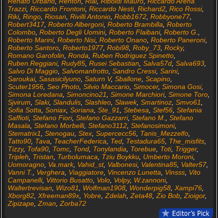
Renato Urbano
,
Renton
,
Rial
,
Riboldi Mauro
,
Riccardo Arena
Trazzi
,
Riccardo Frontoni
,
Riccardo Nesti
,
Richard2
,
Rico Rossi
,
Riki
,
Ringo
,
Riosan
,
Rivilli Antonio
,
Robb1672
,
Robbyone77
,
Robert3417
,
Roberto Albergoni
,
Roberto Brambilla
,
Roberto
Colombo
,
Roberto Degli Uomini
,
Roberto Flaibani
,
Roberto G.
,
Roberto Marini
,
Roberto Nisi
,
Roberto Onano
,
Roberto Paneroni
,
Roberto Santoro
,
Roberto1977
,
Robi98
,
Roby_73
,
Rocky
,
Romano Garofolin
,
Ronda
,
Ruben Rodriguez Spinetto
,
Ruben.Reggiani
,
Rudy85
,
Rusei Sebastian
,
Salva57d
,
Salva693
,
Salvo Di Maggio
,
Salvomanfrotto
,
Sandro Cressi
,
Sarini
,
Saroukai
,
Sasasicilyuno
,
Saturn V
,
Sballone
,
Scapino
,
Scuter1956
,
Seo Photo
,
Silvio Maccario
,
Simocer
,
Simona Gosi
,
Simona Loredana
,
Simoncino21
,
Simone Marchiori
,
Simone Toro
,
Sjvirum
,
Slaki
,
Slandulis
,
Slashleo
,
Slawek
,
Smartinoz
,
Smvo61
,
Sofia Sotta
,
Soniax
,
Soriana
,
Ste_91
,
Stebesa
,
Stef56
,
Stefania
Saffioti
,
Stefano Fiori
,
Stefano Gazzarri
,
Stefano M.
,
Stefano
Masala
,
Stefano Morbelli
,
Stefano3112
,
Stefanosimoni
,
Stematrix1
,
Stenogau
,
Stex
,
Supercecc56
,
Tanis_Mezzelfo
,
Tatto90
,
Tava
,
TeacherFederica
,
Ted
,
Testadura65
,
The_misfits
,
Tizzy
,
Tofa90
,
Tomc
,
Tond
,
Tonylandia
,
Torebue
,
Toti
,
Trigger
,
Tripleh
,
Tristan
,
Turbolumaca
,
Tziu Boykku
,
Umberto Moroni
,
Uomoragno
,
Va.mark
,
Vahid_st
,
Valbonesi
,
Valentina85
,
Valter57
,
Vanni T.
,
Verghera
,
Viaggiatore
,
Vincenzo Lunetta
,
Vinsss
,
Vito
Campanelli
,
Vittorio Busatto
,
Volo
,
Volpy
,
W.zannoni
,
Waltertrevisan
,
Wizo81
,
Wolfman1908
,
Wonderpig58
,
Xampi76
,
Xborg82
,
Xfreeman89x
,
Yobre
,
Zdelah
,
Zeta48
,
Zio Bob
,
Zioigor
,
Zipizape
,
Zman
,
Zorba72