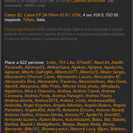
inviata il 24 Maggio 2012 ore 19:29 da
Caterina Bruzzone
.
180
commenti, 49840 visite.
Canon 5D
,
Canon EF 24-70mm f/2.8 L USM
, 4 sec f/16.0, ISO 50,
treppiede.
Tellaro
, Italia.
#Seascape#Waves
ND8, Hitech Reverse Tutte le foto contenute in queste
gallerie sono copyright Caterina Bruzzone e non possono essere utilizzate
in alcuna forma senza il consenso dell'autore.
Piace a 622 persone:
1niko
,
7h3 L4w
,
87ste87
,
Abed.kh
,
Adolfo
Panarello
,
Adrimas51
,
Afrikachiara
,
Agakan
,
Agripsa
,
Aguilucho
,
Ajpierat
,
Alberto Dall'oglio
,
Alberto1977
,
Alberto23
,
Albieri Sergio
,
Alessandro Ghurum Carini
,
Alessandro Laconi
,
Alessandro M
,
Alessandro Riva
,
Alessandro Traverso
,
Alessiosolinas
,
Alex Dorio
,
Alex04
,
Alexandra
,
Alfio Prato
,
Alfonso Viola photo
,
Alfredasio
,
Algebrico
,
Alice e Giacomo
,
Andrea
,
Andrea Casali
,
Andrea
Ceresara
,
Andrea Festa
,
Andrea Panagini
,
Andrea Pasini
,
Andrea.disorte
,
Andrea3074
,
Andrea_cristo
,
Andreascaffidi
,
Andriolia
,
Angel Koychev
,
Angelo Adorisio
,
Angelo Butera
,
Angelo
Panettieri
,
Angelo40d
,
Anto78
,
Antonina Eccomi
,
Antonio Bonelli
,
Antonio Delfino
,
Antonio Dimita
,
Antonio77
,
Apollo79
,
Ares982
,
Armando.lazzero
,
Atzeni Bruno
,
Azazelazazel
,
Babu
,
Bal
,
Balotts
,
Baribal
,
Basioli.l
,
Beldigilberto
,
Beppe
,
Beppe Reda
,
Berna
,
Bernardo
,
Billo101
,
Biomeccanico
,
Bisconti Luca
,
Bljum
,
Bolidem
,