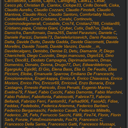
Caccia6969
,
Caio56
,
Cap91
,
Carlogreg
,
Cave11
,
Cesar
,
Cesco.pb
,
Christian B.
,
Cianlox
,
Ciclope33
,
Cirillo Donelli
,
Ciska
,
Claudio Aurelio
,
Claudio Cozzani
,
Claudio Finotelli
,
Claudio
Mantova
,
Claudio Ricci
,
Claudio Santoro
,
Comfortably Numb
,
Contedalo81
,
Conti Cristiano
,
Coralsi
,
Cortinovis
,
Cosiminodegenerali
,
Costabile
,
Cris74
,
Cristian2788
,
Cristian89
,
Cristiano.papa
,
Cristina Giani
,
Cryber
,
Cutix
,
Da87vx
,
Dallas
,
Damicfra
,
Damifornaio
,
Dana265
,
Daniel Paravisini
,
Daniele C
,
Daniele Parizzi
,
Daniele73
,
DanieleIurissevich
,
Dario Pautasso
,
Datta
,
Davide Dutto
,
Davide Gadda
,
Davide Giacometti
,
Davide
Morellini
,
Davide Tosetti
,
Davide Vanzini
,
Davide__m
,
Davidecalgaro
,
Denisbo
,
Denise D
,
Detu
,
Diamante_P
,
Diego
Chierichetti
,
Diego Cuzzolin
,
Diego.mancuso
,
Digio516
,
Dino
Torri
,
Dioci81
,
Diodato Campagna
,
Diprimadamiano
,
Dmax
,
Domenico
,
Donato
,
Donna
,
Drugo77
,
Duri
,
Edwarddebruyn
,
Egargiulo
,
Egix90
,
El Gio
,
Elena Bass
,
Elia G. De Feudis
,
Elias
Piccioni
,
Eliobe
,
Emanuele Sparrow
,
Emiliano De Franceschi
,
Emozionevisiva
,
Engel-kappa
,
Enrico A
,
Enrico Chiavassa
,
Enrico
Morioni
,
Enrico Pini
,
Enricor69
,
Enricovil
,
Enzo Bonaria
,
Erica
Castagno
,
Ernesto Patricolo
,
Eros Penatti
,
Eugenio Marino
,
Evelina79
,
F.Naef
,
Fabio Cucchi
,
Fabio Damonte
,
Fabio Marchini
,
Fabio Polidori
,
Fabiofonta
,
Fabioscotti
,
Fabrice73
,
Fabrizio
Bellandi
,
Fabrizio Ferri
,
Fantom91
,
Farhad906
,
FasoAD
,
Fdise
,
Feddas
,
Fedebobo
,
Federica Ariemma
,
Federico Barbieri
,
Federico Bergamaschi
,
Federico Cavalli
,
Federico Militello
,
Federico_28
,
Fefo
,
Ferruccio Sacchi
,
Filifili
,
Fire74
,
Florin
,
Florin
Sarb
,
Fonzie
,
FotoEmozionando
,
Fox79
,
Francesco C
,
Francesco Della Santa
,
Francesco Gatti
,
Francesco Mussapi
,