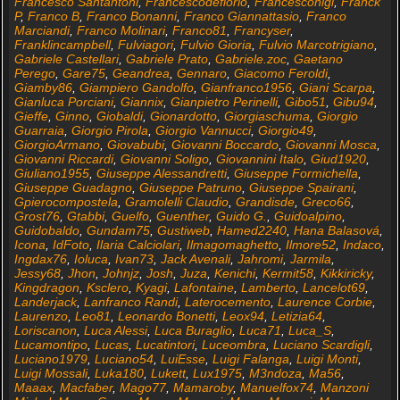
Francesco Santantoni
,
Francescodeflorio
,
Francesconigi
,
Franck
P
,
Franco B
,
Franco Bonanni
,
Franco Giannattasio
,
Franco
Marciandi
,
Franco Molinari
,
Franco81
,
Francyser
,
Franklincampbell
,
Fulviagori
,
Fulvio Gioria
,
Fulvio Marcotrigiano
,
Gabriele Castellari
,
Gabriele Prato
,
Gabriele.zoc
,
Gaetano
Perego
,
Gare75
,
Geandrea
,
Gennaro
,
Giacomo Feroldi
,
Giamby86
,
Giampiero Gandolfo
,
Gianfranco1956
,
Giani Scarpa
,
Gianluca Porciani
,
Giannix
,
Gianpietro Perinelli
,
Gibo51
,
Gibu94
,
Gieffe
,
Ginno
,
Giobaldi
,
Gionardotto
,
Giorgiaschuma
,
Giorgio
Guarraia
,
Giorgio Pirola
,
Giorgio Vannucci
,
Giorgio49
,
GiorgioArmano
,
Giovabubi
,
Giovanni Boccardo
,
Giovanni Mosca
,
Giovanni Riccardi
,
Giovanni Soligo
,
Giovannini Italo
,
Giud1920
,
Giuliano1955
,
Giuseppe Alessandretti
,
Giuseppe Formichella
,
Giuseppe Guadagno
,
Giuseppe Patruno
,
Giuseppe Spairani
,
Gpierocompostela
,
Gramolelli Claudio
,
Grandisde
,
Greco66
,
Grost76
,
Gtabbi
,
Guelfo
,
Guenther
,
Guido G.
,
Guidoalpino
,
Guidobaldo
,
Gundam75
,
Gustiweb
,
Hamed2240
,
Hana Balasová
,
Icona
,
IdFoto
,
Ilaria Calciolari
,
Ilmagomaghetto
,
Ilmore52
,
Indaco
,
Ingdax76
,
Ioluca
,
Ivan73
,
Jack Avenali
,
Jahromi
,
Jarmila
,
Jessy68
,
Jhon
,
Johnjz
,
Josh
,
Juza
,
Kenichi
,
Kermit58
,
Kikkiricky
,
Kingdragon
,
Ksclero
,
Kyagi
,
Lafontaine
,
Lamberto
,
Lancelot69
,
Landerjack
,
Lanfranco Randi
,
Laterocemento
,
Laurence Corbie
,
Laurenzo
,
Leo81
,
Leonardo Bonetti
,
Leox94
,
Letizia64
,
Loriscanon
,
Luca Alessi
,
Luca Buraglio
,
Luca71
,
Luca_S
,
Lucamontipo
,
Lucas
,
Lucatintori
,
Luceombra
,
Luciano Scardigli
,
Luciano1979
,
Luciano54
,
LuiEsse
,
Luigi Falanga
,
Luigi Monti
,
Luigi Mossali
,
Luka180
,
Lukett
,
Lux1975
,
M3ndoza
,
Ma56
,
Maaax
,
Macfaber
,
Mago77
,
Mamaroby
,
Manuelfox74
,
Manzoni