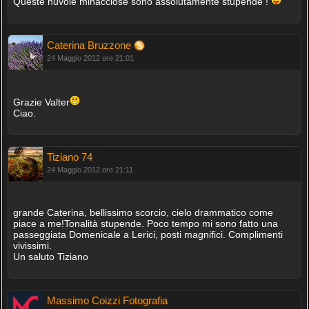
Queste nuvole minacciose sono assolutamente stupende !
Caterina Bruzzone
24 Maggio 2012 ore 21:01
Grazie Valter
Ciao.
Tiziano 74
24 Maggio 2012 ore 21:11
grande Caterina, bellissimo scorcio, cielo drammatico come
piace a me!Tonalità stupende. Poco tempo mi sono fatto una
passeggiata Domenicale a Lerici, posti magnifici. Complimenti
vivissimi.
Un saluto Tiziano
Massimo Coizzi Fotografia