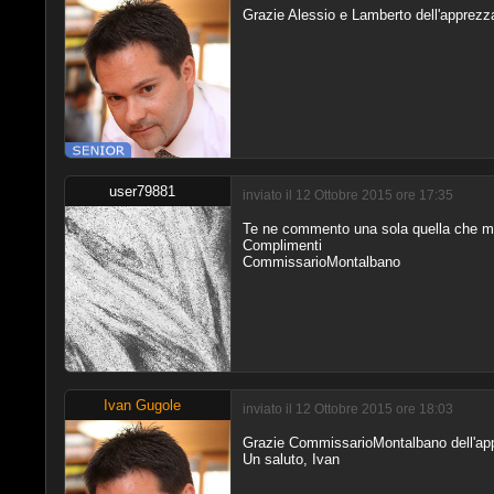
Grazie Alessio e Lamberto dell'apprezz
user79881
inviato il 12 Ottobre 2015 ore 17:35
Te ne commento una sola quella che mi 
Complimenti
CommissarioMontalbano
Ivan Gugole
inviato il 12 Ottobre 2015 ore 18:03
Grazie CommissarioMontalbano dell'ap
Un saluto, Ivan