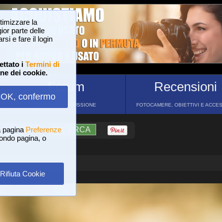
ttimizzare la
or parte delle
si e fare il login
ettato i
Termini di
one dei cookie.
Forum
Recensioni
OK, confermo
FORUM DI DISCUSSIONE
FOTOCAMERE, OBIETTIVI E ACCE
a pagina
?
AIUTO
Preferenze
RICERCA
 fondo pagina, o
Rifiuta Cookie