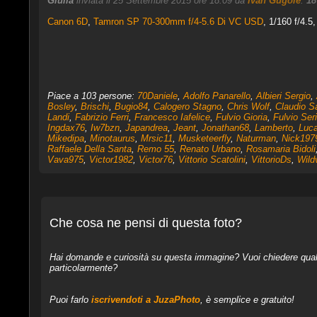
Giulia
inviata il 25 Settembre 2015 ore 18:09 da
Ivan Gugole
.
18
Canon 6D
,
Tamron SP 70-300mm f/4-5.6 Di VC USD
, 1/160 f/4.5
Piace a 103 persone:
70Daniele
,
Adolfo Panarello
,
Albieri Sergio
,
Bosley
,
Brischi
,
Bugio84
,
Calogero Stagno
,
Chris Wolf
,
Claudio Sa
Landi
,
Fabrizio Ferri
,
Francesco Iafelice
,
Fulvio Gioria
,
Fulvio Ser
Ingdax76
,
Iw7bzn
,
Japandrea
,
Jeant
,
Jonathan68
,
Lamberto
,
Luca
Mikedipa
,
Minotaurus
,
Mrsic11
,
Musketeerfly
,
Naturman
,
Nick197
Raffaele Della Santa
,
Remo 55
,
Renato Urbano
,
Rosamaria Bidoli
Vava975
,
Victor1982
,
Victor76
,
Vittorio Scatolini
,
VittorioDs
,
Wild
Che cosa ne pensi di questa foto?
Hai domande e curiosità su questa immagine? Vuoi chiedere qualcos
particolarmente?
Puoi farlo
iscrivendoti a JuzaPhoto
, è semplice e gratuito!