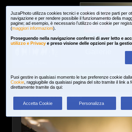
JuzaPhoto utilizza cookies tecnici e cookies di terze parti per o
navigazione e per rendere possibile il funzionamento della maggi
pagine; ad esempio, è necessario l'utilizzo dei cookie per registar
(
maggiori informazioni
).
Proseguendo nella navigazione confermi di aver letto e acc
utilizzo e Privacy
e preso visione delle opzioni per la gesti
Gallerie
3,023,340 FOTO E 16 GALLERIE
HOME E NEWS
Iscriviti a JuzaPhoto!
A
A
Login
Puoi gestire in qualsiasi momento le tue preferenze cookie dall
Cookie
, raggiugibile da qualsiasi pagina del sito tramite il link a
direttamente tramite da qui:
Gallerie
»
Ritratto e Moda
» Giulia
Accetta Cookie
Personalizza