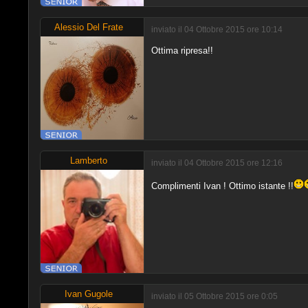
Alessio Del Frate
inviato il 04 Ottobre 2015 ore 10:14
Ottima ripresa!!
Lamberto
inviato il 04 Ottobre 2015 ore 12:16
Complimenti Ivan ! Ottimo istante !!
Ivan Gugole
inviato il 05 Ottobre 2015 ore 0:05