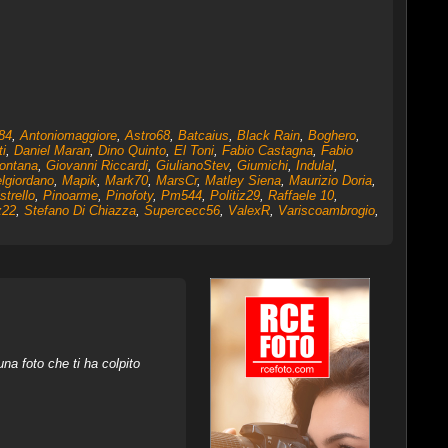
84
,
Antoniomaggiore
,
Astro68
,
Batcaius
,
Black Rain
,
Boghero
,
ti
,
Daniel Maran
,
Dino Quinto
,
El Toni
,
Fabio Castagna
,
Fabio
ontana
,
Giovanni Riccardi
,
GiulianoStev
,
Giumichi
,
Indulal
,
lgiordano
,
Mapik
,
Mark70
,
MarsCr
,
Matley Siena
,
Maurizio Doria
,
strello
,
Pinoarme
,
Pinofoty
,
Pm544
,
Politiz29
,
Raffaele 10
,
z22
,
Stefano Di Chiazza
,
Supercecc56
,
ValexR
,
Variscoambrogio
,
na foto che ti ha colpito