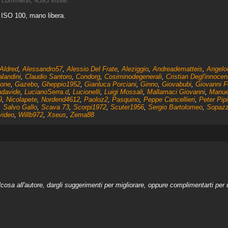
commenti, 4393 visite.
, ISO 100, mano libera.
Aldred
,
Alessandro57
,
Alessio Del Frate
,
Aleziggio
,
Andreadematteis
,
Angelo
landini
,
Claudio Santoro
,
Condorg
,
Cosiminodegenerali
,
Cristian Degl'innocen
ione
,
Gazebo
,
Gheppio1952
,
Gianluca Porciani
,
Ginno
,
Giovabubi
,
Giovanni F
davide
,
LucianoSerra.d
,
Lucionelli
,
Luigi Mossali
,
Mallamaci Giovanni
,
Manue
9
,
Nicolapete
,
Nordend4612
,
Paoloz2
,
Pasquino
,
Peppe Cancellieri
,
Peter Pipi
,
Salvo Gallo
,
Scava 73
,
Scorpi1972
,
Scuter1956
,
Sergio Bartolomeo
,
Sopaz
video
,
Willb972
,
Xseus
,
Zema88
a all'autore, dargli suggerimenti per migliorare, oppure complimentarti per u