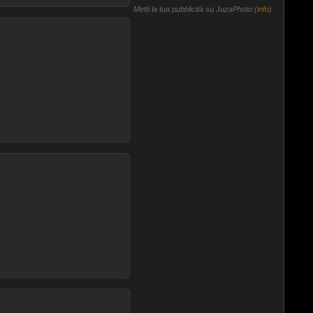
Metti la tua pubblicità su JuzaPhoto (
info
)