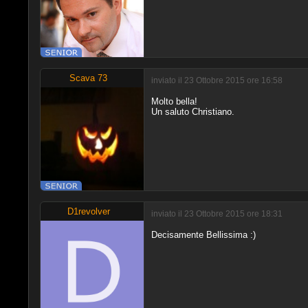
Scava 73
inviato il 23 Ottobre 2015 ore 16:58
Molto bella!
Un saluto Christiano.
D1revolver
inviato il 23 Ottobre 2015 ore 18:31
Decisamente Bellissima :)