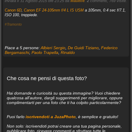
inviata il 31 Agosto 2015 ore 23:25 da
Mauelle
.
2
commenti, 769 visite.
Canon 6D
,
Canon EF 24-105mm f/4 L IS USM
a 105mm, 0.4 sec f/7.1,
ISO 100, treppiede.
#Tramonto
Piace a 5 persone:
Albieri Sergio
,
De Guidi Tiziano
,
Federico
Bergamaschi
,
Paolo Trapella
,
Rinaldo
Che cosa ne pensi di questa foto?
Hai domande e curiosità su questa immagine? Vuoi chiedere
qualcosa all'autore, dargli suggerimenti per migliorare, oppure
complimentarti per una foto che ti ha colpito particolarmente?
Puoi farlo
iscrivendoti a JuzaPhoto
, è semplice e gratuito!
Non solo: iscrivendoti potrai creare una tua pagina personale,
pubblicare foto, ricevere commenti e sfruttare tutte le