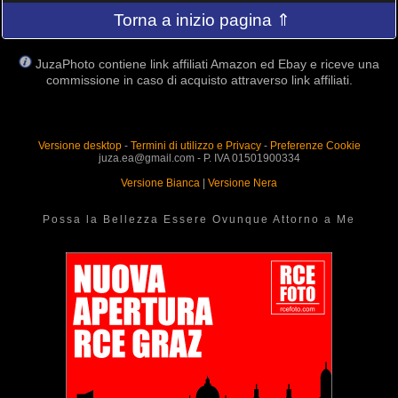
Torna a inizio pagina ⇑
JuzaPhoto contiene link affiliati Amazon ed Ebay e riceve una
commissione in caso di acquisto attraverso link affiliati.
Versione desktop
-
Termini di utilizzo e Privacy
-
Preferenze Cookie
juza.ea@gmail.com - P. IVA 01501900334
Versione Bianca
|
Versione Nera
Possa la Bellezza Essere Ovunque Attorno a Me