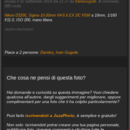
inviata il 15 Settembre 2014 ore 21:37 da
Stefanogatti
.
0
commenti,
685 visite.
Nikon D3200
,
Sigma 10-20mm f/4-5.6 EX DC HSM
a 10mm, 1/160
f/11.0, ISO 200, mano libera.
skyline Manhattan
Piace a 2 persone:
Dantes
,
Ivan Gugole
Che cosa ne pensi di questa foto?
Hai domande e curiosità su questa immagine? Vuoi chiedere
qualcosa all'autore, dargli suggerimenti per migliorare, oppure
complimentarti per una foto che ti ha colpito particolarmente?
Puoi farlo
iscrivendoti a JuzaPhoto
, è semplice e gratuito!
Non solo: iscrivendoti potrai creare una tua pagina personale,
pubblicare foto, ricevere commenti e sfruttare tutte le