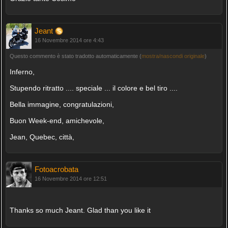
Jeant
16 Novembre 2014 ore 4:43
Questo commento è stato tradotto automaticamente (
mostra/nascondi originale
)
Inferno,
Stupendo ritratto .... speciale ... il colore e bel tiro ....
Bella immagine, congratulazioni,
Buon Week-end, amichevole,
Jean, Quebec, città,
Fotoacrobata
16 Novembre 2014 ore 12:51
Thanks so much Jeant. Glad than you like it