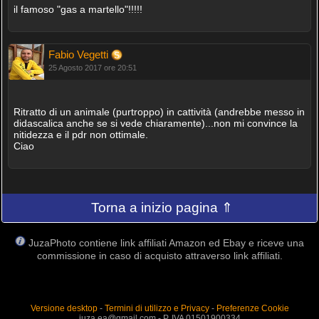
il famoso "gas a martello"!!!!!
Fabio Vegetti
25 Agosto 2017 ore 20:51
Ritratto di un animale (purtroppo) in cattività (andrebbe messo in
didascalica anche se si vede chiaramente)...non mi convince la
nitidezza e il pdr non ottimale.
Ciao
Torna a inizio pagina ⇑
JuzaPhoto contiene link affiliati Amazon ed Ebay e riceve una
commissione in caso di acquisto attraverso link affiliati.
Versione desktop
-
Termini di utilizzo e Privacy
-
Preferenze Cookie
juza.ea@gmail.com - P. IVA 01501900334