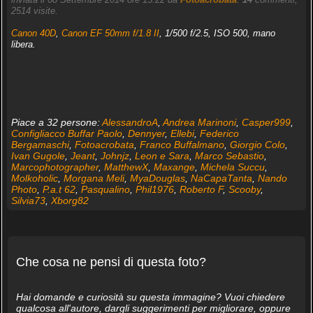
2514 visite.
Canon 40D
,
Canon EF 50mm f/1.8 II
, 1/500 f/2.5, ISO 500, mano
libera.
Piace a 32 persone:
AlessandroA
,
Andrea Marinoni
,
Casper999
,
Configliacco Buffar Paolo
,
Dennyer
,
Ellebi
,
Federico
Bergamaschi
,
Fotoacrobata
,
Franco Buffalmano
,
Giorgio Colo
,
Ivan Gugole
,
Jeant
,
Johnjz
,
Leon e Sara
,
Marco Sebastio
,
Marcophotographer
,
MatthewX
,
Maxange
,
Michela Succu
,
Molkoholic
,
Morgana Meli
,
MyaDouglas
,
NaCapaTanta
,
Nando
Photo
,
P.a.t 62
,
Pasqualino
,
Phil1976
,
Roberto F
,
Scooby
,
Silvia73
,
Xborg82
Che cosa ne pensi di questa foto?
Hai domande e curiosità su questa immagine? Vuoi chiedere
qualcosa all'autore, dargli suggerimenti per migliorare, oppure