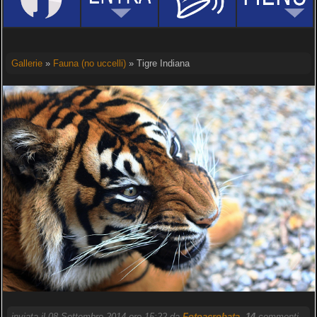
Gallerie
»
Fauna (no uccelli)
» Tigre Indiana
inviata il 08 Settembre 2014 ore 15:22 da
Fotoacrobata
.
14
commenti,