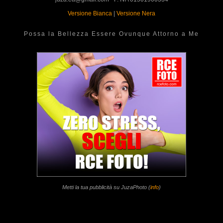
Versione Bianca
|
Versione Nera
Possa la Bellezza Essere Ovunque Attorno a Me
Metti la tua pubblicità su JuzaPhoto (
info
)