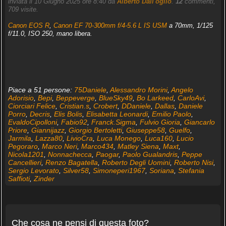
inviata il 10 Giugno 2025 ore 8:40 da
Alberto Dall'oglio
.
12
commenti,
709 visite.
Canon EOS R
,
Canon EF 70-300mm f/4-5.6 L IS USM
a 70mm, 1/125
f/11.0, ISO 250, mano libera.
Piace a 51 persone:
75Daniele
,
Alessandro Morini
,
Angelo
Adorisio
,
Bepi
,
Beppeverge
,
BlueSky49
,
Bo Larkeed
,
CarloAvi
,
Ciorciari Felice
,
Cristian.s
,
Crobert
,
DDaniele
,
Dallas
,
Daniele
Porro
,
Decris
,
Elis Bolis
,
Elisabetta Leonardi
,
Emilio Paolo
,
EvaldoCipolloni
,
Fabio92
,
Franck.Sigma
,
Fulvio Gioria
,
Giancarlo
Priore
,
Giannijazz
,
Giorgio Bertoletti
,
Giuseppe58
,
Guelfo
,
Jarmila
,
Lazza80
,
LivioCra
,
Luca Monego
,
Luca160
,
Lucio
Pegoraro
,
Marco Neri
,
Marco434
,
Matley Siena
,
Maxt
,
Nicola1201
,
Nonnachecca
,
Paogar
,
Paolo Gualandris
,
Peppe
Cancellieri
,
Renzo Bagatella
,
Roberto Degli Uomini
,
Roberto Nisi
,
Sergio Levorato
,
Silver58
,
Simoneperi1967
,
Soriana
,
Stefania
Saffioti
,
Zinder
Che cosa ne pensi di questa foto?