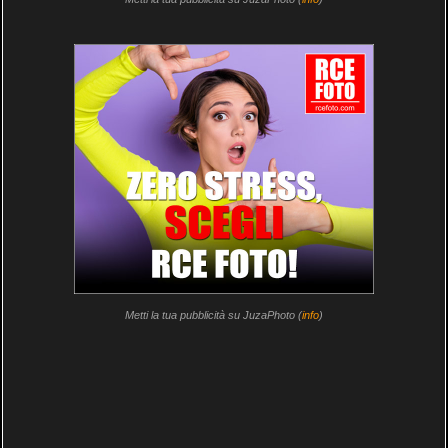
Metti la tua pubblicità su JuzaPhoto (
info
)