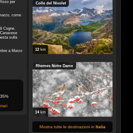
fisso per
Colle del Nivolet
i marzo, come
 di Cogne,
t Canavese
esta sulla
12
km
embre a Marzo
Rhemes Notre Dame
35%
nari
14
km
Mostra tutte le destinazioni in
Italia