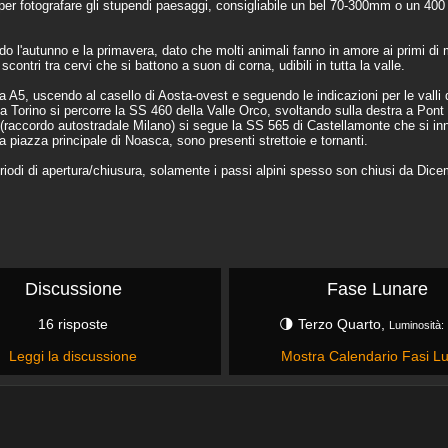
r fotografare gli stupendi paesaggi, consigliabile un bel 70-300mm o un 400 
o l'autunno e la primavera, dato che molti animali fanno in amore ai primi d
contri tra cervi che si battono a suon di corna, udibili in tutta la valle.
a A5, uscendo al casello di Aosta-ovest e seguendo le indicazioni per le valli
 Torino si percorre la SS 460 della Valle Orco, svoltando sulla destra a Pon
(raccordo autostradale Milano) si segue la SS 565 di Castellamonte che si inn
iazza principale di Noasca, sono presenti strettoie e tornanti.
iodi di apertura/chiusura, solamente i passi alpini spesso son chiusi da Dic
Discussione
Fase Lunare
16 risposte
🌗 Terzo Quarto,
Luminosità:
Leggi la discussione
Mostra Calendario Fasi Lu