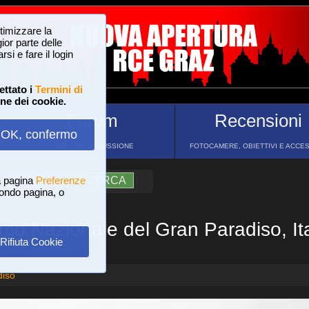
ttimizzare la
or parte delle
si e fare il login
ettato i
Termini di
one dei cookie.
Forum
Recensioni
OK, confermo
FORUM DI DISCUSSIONE
FOTOCAMERE, OBIETTIVI E ACCE
a pagina
?
AIUTO
Preferenze
RICERCA
 fondo pagina, o
rco Nazionale del Gran Paradiso, Ita
Rifiuta Cookie
diso