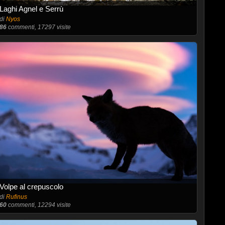
Laghi Agnel e Serrù
di
Nyos
86
commenti, 17297 visite
Volpe al crepuscolo
di
Rufinus
60
commenti, 12294 visite