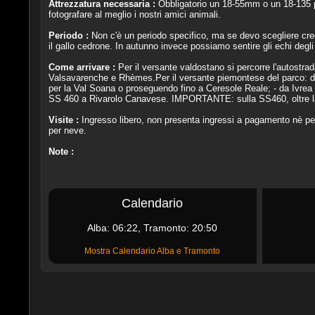
Attrezzatura necessaria :
Obbligatorio un 18-55mm o un 18-135 pe
fotografare al meglio i nostri amici animali.
Periodo :
Non c'è un periodo specifico, ma se devo scegliere cred
il gallo cedrone. In autunno invece possiamo sentire gli echi degli s
Come arrivare :
Per il versante valdostano si percorre l'autostrad
Valsavarenche e Rhèmes.Per il versante piemontese del parco: da
per la Val Soana o proseguendo fino a Ceresole Reale; - da Ivrea 
SS 460 a Rivarolo Canavese. IMPORTANTE: sulla SS460, oltre la p
Visite :
Ingresso libero, non presenta ingressi a pagamento nè per
per neve.
Note :
Calendario
Alba: 06:22, Tramonto: 20:50
Mostra Calendario Alba e Tramonto