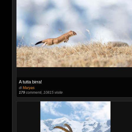
A tutta birra!
di
Maryas
179
commenti, 10815 visite