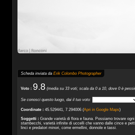
Scheda inviata da
Erik Colombo Photographer
9.8
Voto :
(media su 33 voti; scala da 0 a 10, dove 0 è pessi
Se conosci questo luogo, dai il tuo voto:
Coordinate :
45.529441, 7.294006 (
Apri in Google Maps
)
Soggetti :
Grande varietà di flora e fauna. Possiamo trovare ogni
stambecchi, varietà infinite di uccelli che vanno dalle cince e petti
linci e predatori minori, come ermellini, donnole e tassi.