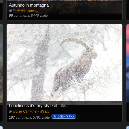
Autunno in montagna
di
Federico Isacchi
99
commenti, 8440 visite
Loneliness it's my style of Life...
di
Troise Carmine - Washi
107
commenti, 5791 visite