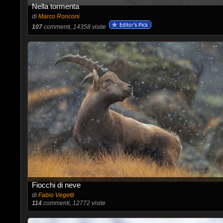
Nella tormenta
di
Marco Ronconi
107
commenti, 14358 visite
Fiocchi di neve
di
Fabio Vegetti
114
commenti, 12772 visite