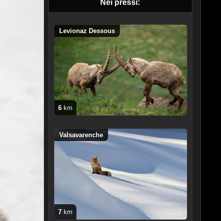
Nei pressi:
Levionaz Dessous
6
km
Valsavarenche
7
km