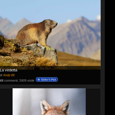
La vedetta
di
Andy 66
48
commenti, 5909 visite