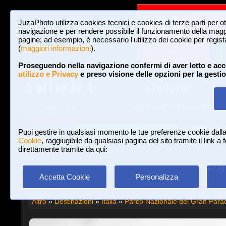
JuzaPhoto utilizza cookies tecnici e cookies di terze parti per o
navigazione e per rendere possibile il funzionamento della maggi
pagine; ad esempio, è necessario l'utilizzo dei cookie per registar
(
maggiori informazioni
).
Proseguendo nella navigazione confermi di aver letto e acc
utilizzo e Privacy
e preso visione delle opzioni per la gesti
Gallerie
3,023,340 FOTO E 16 GALLERIE
HOME E NEWS
Iscriviti a JuzaPhoto!
A
A
Login
Puoi gestire in qualsiasi momento le tue preferenze cookie dall
Cookie
, raggiugibile da qualsiasi pagina del sito tramite il link a
direttamente tramite da qui:
Pa
Accetta Cookie
Personalizza
Altro
»
Destinazioni
»
Italia
»
Parco Nazionale del Gran Para