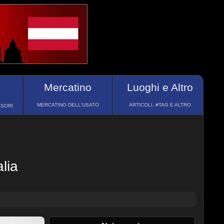
Mercatino
Luoghi e Altro
MERCATINO DELL'USATO
ARTICOLI, #TAG E ALTRO
SSORI
lia