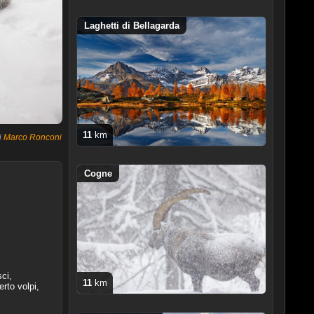
Laghetti di Bellagarda
11
km
i
Marco Ronconi
Cogne
ci,
11
km
erto volpi,