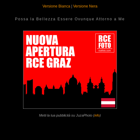
Versione Bianca
|
Versione Nera
Possa la Bellezza Essere Ovunque Attorno a Me
Metti la tua pubblicità su JuzaPhoto (
info
)