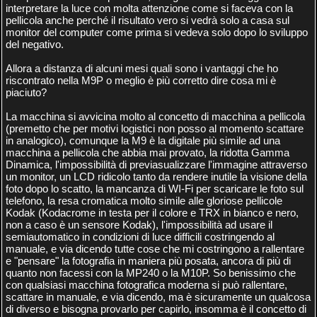
interpretare la luce con molta attenzione come si faceva con la
pellicola anche perché il risultato vero si vedrà solo a casa sul
monitor del computer come prima si vedeva solo dopo lo sviluppo
del negativo.
Allora a distanza di alcuni mesi quali sono i vantaggi che ho
riscontrato nella M9P o meglio è più corretto dire cosa mi è
piaciuto?
La macchina si avvicina molto al concetto di macchina a pellicola
(premetto che per motivi logistici non posso al momento scattare
in analogico), comunque la M9 è la digitale più simile ad una
macchina a pellicola che abbia mai provato, la ridotta Gamma
Dinamica, l'impossibilità di previasualizzare l'immagine attraverso
un monitor, un LCD ridicolo tanto da rendere inutile la visione della
foto dopo lo scatto, la mancanza di WI-Fi per scaricare le foto sul
telefono, la resa cromatica molto simile alle gloriose pellicole
Kodak (Kodacrome in testa per il colore e TRX in bianco e nero,
non a caso è un sensore Kodak), l'impossibilità ad usare il
semiautomatico in condizioni di luce difficili costringendo al
manuale, e via dicendo tutte cose che mi costringono a rallentare
e "pensare" la fotografia in maniera più posata, ancora di più di
quanto non facessi con la MP240 o la M10P. So benissimo che
con qualsiasi macchina fotografica moderna si può rallentare,
scattare in manuale, e via dicendo, ma è sicuramente un qualcosa
di diverso e bisogna provarlo per capirlo, insomma è il concetto di