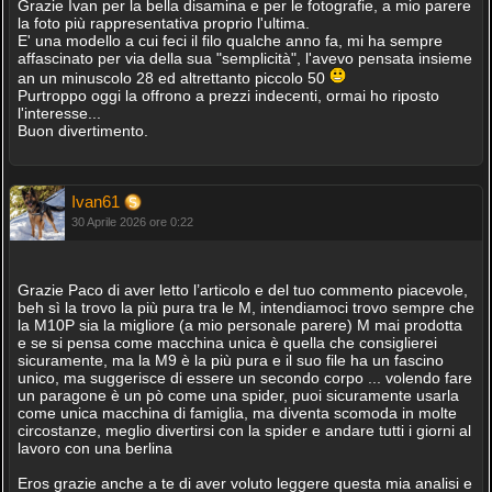
Grazie Ivan per la bella disamina e per le fotografie, a mio parere
la foto più rappresentativa proprio l'ultima.
E' una modello a cui feci il filo qualche anno fa, mi ha sempre
affascinato per via della sua "semplicità", l'avevo pensata insieme
an un minuscolo 28 ed altrettanto piccolo 50
Purtroppo oggi la offrono a prezzi indecenti, ormai ho riposto
l'interesse...
Buon divertimento.
Ivan61
30 Aprile 2026 ore 0:22
Grazie Paco di aver letto l’articolo e del tuo commento piacevole,
beh sì la trovo la più pura tra le M, intendiamoci trovo sempre che
la M10P sia la migliore (a mio personale parere) M mai prodotta
e se si pensa come macchina unica è quella che consiglierei
sicuramente, ma la M9 è la più pura e il suo file ha un fascino
unico, ma suggerisce di essere un secondo corpo ... volendo fare
un paragone è un pò come una spider, puoi sicuramente usarla
come unica macchina di famiglia, ma diventa scomoda in molte
circostanze, meglio divertirsi con la spider e andare tutti i giorni al
lavoro con una berlina
Eros grazie anche a te di aver voluto leggere questa mia analisi e