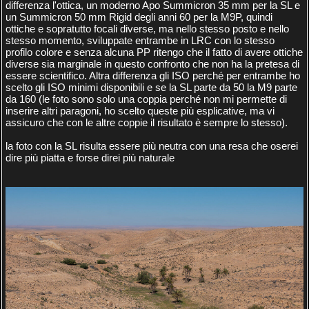
differenza l'ottica, un moderno Apo Summicron 35 mm per la SL e
un Summicron 50 mm Rigid degli anni 60 per la M9P, quindi
ottiche e sopratutto focali diverse, ma nello stesso posto e nello
stesso momento, sviluppate entrambe in LRC con lo stesso
profilo colore e senza alcuna PP ritengo che il fatto di avere ottiche
diverse sia marginale in questo confronto che non ha la pretesa di
essere scientifico. Altra differenza gli ISO perché per entrambe ho
scelto gli ISO minimi disponibili e se la SL parte da 50 la M9 parte
da 160 (le foto sono solo una coppia perché non mi permette di
inserire altri paragoni, ho scelto queste più esplicative, ma vi
assicuro che con le altre coppie il risultato è sempre lo stesso).
la foto con la SL risulta essere più neutra con una resa che oserei
dire più piatta e forse direi più naturale