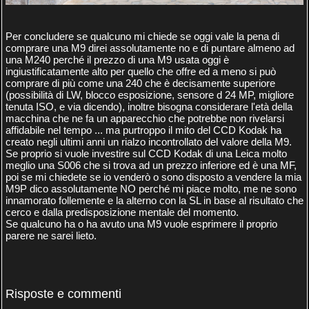
Per concludere se qualcuno mi chiede se oggi vale la pena di
comprare una M9 direi assolutamente no e di puntare almeno ad
una M240 perché il prezzo di una M9 usata oggi è
ingiustificatamente alto per quello che offre ed a meno si può
comprare di più come una 240 che è decisamente superiore
(possibilità di LW, blocco esposizione, sensore d 24 MP, migliore
tenuta ISO, e via dicendo), inoltre bisogna considerare l'età della
macchina che ne fa un apparecchio che potrebbe non rivelarsi
affidabile nel tempo ... ma purtroppo il mito del CCD Kodak ha
creato negli ultimi anni un rialzo incontrollato del valore della M9.
Se proprio si vuole investire sul CCD Kodak di una Leica molto
meglio una S006 che si trova ad un prezzo inferiore ed è una MF,
poi se mi chiedete se io venderò o sono disposto a vendere la mia
M9P dico assolutamente NO perché mi piace molto, me ne sono
innamorato follemente e la alterno con la SL in base al risultato che
cerco e dalla predisposizione mentale del momento.
Se qualcuno ha o ha avuto una M9 vuole esprimere il proprio
parere ne sarei lieto.
Risposte e commenti