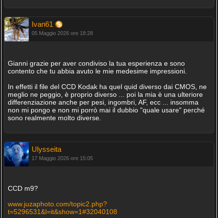
Ivan61
05 Maggio 2026 ore 18:28
Gianni grazie per aver condiviso la tua esperienza e sono
contento che tu abbia avuto le mie medesime impressioni.
In effetti il file del CCD Kodak ha quel quid diverso dai CMOS, ne
meglio ne peggio, è proprio diverso ... poi la mia è una ulteriore
differenziazione anche per pesi, ingombri, AF, ecc ... insomma
non mi pongo e non mi porrò mai il dubbio "quale usare" perché
sono realmente molto diverse.
Ulysseita
17 Maggio 2026 ore 15:05
CCD m9?
www.juzaphoto.com/topic2.php?
t=5296531&l=it&show=1#32040108