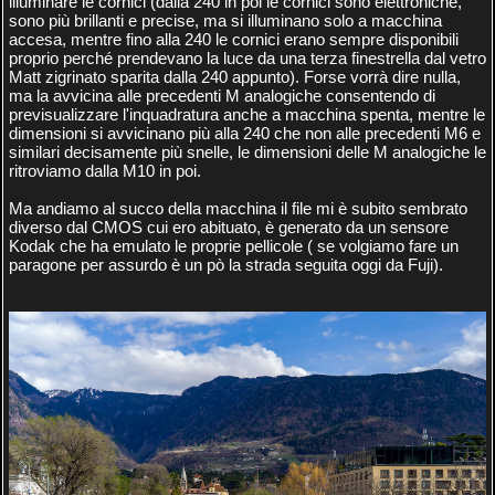
illuminare le cornici (dalla 240 in poi le cornici sono elettroniche,
sono più brillanti e precise, ma si illuminano solo a macchina
accesa, mentre fino alla 240 le cornici erano sempre disponibili
proprio perché prendevano la luce da una terza finestrella dal vetro
Matt zigrinato sparita dalla 240 appunto). Forse vorrà dire nulla,
ma la avvicina alle precedenti M analogiche consentendo di
previsualizzare l'inquadratura anche a macchina spenta, mentre le
dimensioni si avvicinano più alla 240 che non alle precedenti M6 e
similari decisamente più snelle, le dimensioni delle M analogiche le
ritroviamo dalla M10 in poi.
Ma andiamo al succo della macchina il file mi è subito sembrato
diverso dal CMOS cui ero abituato, è generato da un sensore
Kodak che ha emulato le proprie pellicole ( se volgiamo fare un
paragone per assurdo è un pò la strada seguita oggi da Fuji).