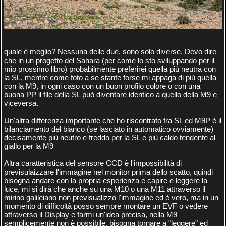
quale è meglio? Nessuna delle due, sono solo diverse. Devo dire
che in un progetto del Sahara (per come lo sto sviluppando per il
mio prossimo libro) probabilmente preferirei quella più neutra con
la SL, mentre come foto a se stante forse mi appaga di più quella
con la M9, in ogni caso con un buon profilo colore o con una
buona PP il file della SL può diventare identico a quello della M9 e
viceversa.
Un'altra differenza importante che ho riscontrato fra SL ed M9P è il
bilanciamento del bianco (se lasciato in automatico ovviamente)
decisamente più neutro e freddo per la SL e più caldo tendente al
giallo per la M9
Altra caratteristica del sensore CCD è l'impossibilità di
previsulaizzare l'immagine nel monitor prima dello scatto, quindi
bisogna andare con la propria esperienza e capire e leggere la
luce, mi si dirà che anche su una M10 o una M11 attraverso il
mirino galileiano non previsualizzo l'immagine ed è vero, ma in un
momento di difficoltà posso sempre montare un EVF o vedere
attraverso il Display e farmi un'idea precisa, nella M9
semplicemente non è possibile, bisogna tornare a "leggere" ed