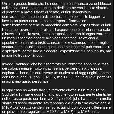
Un'altro grosso limite che ho riscontrato è la mancanza del blocco
dell'esposizione, ne con un tasto dedicato ne con il solito sistema
di premere a metà il tasto di scatto, quindi usandola in
semiautomatico a priorità di apertura non è possibile leggere la
luce in un punto neutro e poi ricomporre l'immagine
semplicemente perché la macchina cambierà l'esposizione quindi
l'unica per avere un controllo sull'esposizione è usarla in manuale
o intervenire sulla sovra e sottoesposizione, ma bisogna entrare in
un menù specifico andare alla voce specifica, selezionarla,
spostare con un altro tasto ... insomma è scomodo molto meglio
scattare in manuale, poi se qualcuno che legge mi può contraddire
e spiegarmi come fare a bloccare l'esposizione è il benvenuto, ma
io non ho trovato il modo.
Invece i vantaggi che ho riscontrato sicuramente sono nella resa
dei colori, sempre molto vivaci senza perdere di naturalezza,
capiamoci bene è sicuramente un qualcosa di raggiungibile anche
con una buona PP con il CMOS, ma il CCD ha un quid di partenza
in più a mio gusto personale.
in ogni caso ho voluto fare un raffronto diretto in un mio giro nel
Sud della Tunisia e così ho fatto alcune foto esattamente identiche
nello stesso posto con la mia SL Type 601 (che ha una resa molto
simile ed assolutamente sovrapponibile a quella che avevo con la
M10P con cui condivide il sensore, quindi con piccole differenze è
un pò come paragonare la M10P e la M9P) e la M9P, unica