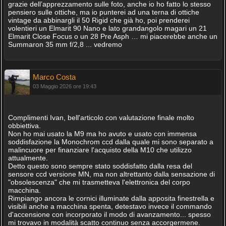
grazie dell’apprezzamento sulle foto, anche io ho fatto lo stesso
pensiero sulle ottiche, ma io punterei ad una terna di ottiche
vintage da abbinargli il 50 Rigid che già ho, poi prenderei
volentieri un Elmarit 90 Nano e lato grandangolo magari un 21
Elmarit Close Focus o un 28 Pre Asph … mi piacerebbe anche un
Summaron 35 mm f/2,8 ... vedremo
Marco Costa
03 Maggio 2026 ore 19:43
Complimenti Ivan, bell'articolo con valutazione finale molto
obbiettiva.
Non ho mai usato la M9 ma ho avuto e usato con immensa
soddisfazione la Monochrom ccd dalla quale mi sono separato a
malincuore per finanziare l'acquisto della M10 che utilizzo
attualmente.
Detto questo sono sempre stato soddisfatto dalla resa del
sensore ccd versione MN, ma non altrettanto dalla sensazione di
"obsolescenza" che mi trasmetteva l'elettronica del corpo
macchina.
Rimpiango ancora le cornici illuminate dalla apposita finestrella e
visibili anche a macchina spenta, detestavo invece il commando
d'accensione con incorporato il modo di avanzamento... spesso
mi trovavo in modalità scatto continuo senza accorgermene.