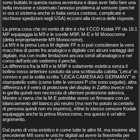
sono buttato in questa nuova avventura e dopo aver fatto fare una
bella revisione e sistemato l'annoso problema al sensore (perché
sì ora si sistema anche in Italia senza costose, complicate e
rischiose spedizioni negli USA) eccomi alla ricerca delle risposte.
La prima cosa che mi sento di dire è che il CCD Kodak FF da 18.1
MP equipaggia la M9 e le sorelle M9P, M-E e M Monocrome
(detta impropriamente M9 Monocrome).
La M9 è la prima Leica M digitale FF e si può considerare la vera
macchina di ponte fra analogico e digitale con alcuni vantaggi del
digitale, ma con molte limitazioni ancora simili all'analogico e nel
corso dell'articolo vedremo il perché.
La differenza fra la M9 e la M9P è solamente estetica senza il
bollino rosso anteriore sostuito da una scrittasulla calotta "
Leica
" in
corsivo e poi la solita scritta "LEICA CAMERA AG GERMANY" in
stampatello sotto (come tutte le versioni P che sono seguite), altra
differenza è il vetro di protezione del display in Zaffiro invece che
in gorilla quindi non necessita di ulteriore protezione adesiva.
Mentre si narra che la M-E potrebbe avere un firmware con un
bilanciamento del bianco più neutro (ma non ho potuto accertarlo
di persona quindi non mi esprimo), infine lo stesso sensore Kodak
equipaggia anche la prima Monocrome, ma questo è un'altro
argomento.
Dal punto di vista estetico è come tutte le altre M, ma insieme alla
precedente M8 sono le uniche digitali ad avere la finestrella per