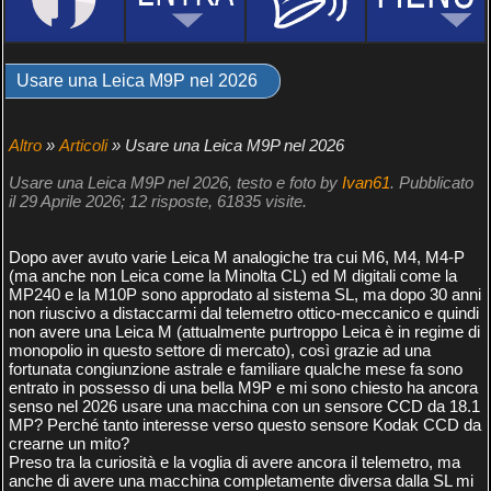
Usare una Leica M9P nel 2026
Altro
»
Articoli
» Usare una Leica M9P nel 2026
Usare una Leica M9P nel 2026, testo e foto by
Ivan61
. Pubblicato
il 29 Aprile 2026; 12 risposte, 61835 visite.
Dopo aver avuto varie Leica M analogiche tra cui M6, M4, M4-P
(ma anche non Leica come la Minolta CL) ed M digitali come la
MP240 e la M10P sono approdato al sistema SL, ma dopo 30 anni
non riuscivo a distaccarmi dal telemetro ottico-meccanico e quindi
non avere una Leica M (attualmente purtroppo Leica è in regime di
monopolio in questo settore di mercato), così grazie ad una
fortunata congiunzione astrale e familiare qualche mese fa sono
entrato in possesso di una bella M9P e mi sono chiesto ha ancora
senso nel 2026 usare una macchina con un sensore CCD da 18.1
MP? Perché tanto interesse verso questo sensore Kodak CCD da
crearne un mito?
Preso tra la curiosità e la voglia di avere ancora il telemetro, ma
anche di avere una macchina completamente diversa dalla SL mi