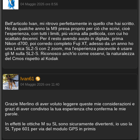
04 Maggio 2026 ore 8:56
Bell'articolo Ivan, mi ritrovo perfettamente in quello che hai scritto.
Ho da qualche anno la M9 presa proprio per ciò che scrivi, cioè
l'esperienza, con tutti i limiti, più vicina alla pellicola, con cui ho
scattato decenni. Per il resto avendo avuto in digitale, prima
Nikon d700, poi corredo completo Fuji XT, adesso da un anno ho
una Leica SL2-S con 2 zoom, ma l'esperienza piacevole è usare
gli M sulla SL2-S. Riconosco anch'io come osservi, la naturalezza
del Cmos rispetto al Kodak
Ivan61
04 Maggio 2026 ore 11:40
Grazie Merlino di aver voluto leggere queste mie considerazioni e
grazi di aver condiviso la tua esperienza che conferma le mie
parole.
In effetti le ottiche M su SL sono sicuramente divertenti, io uso la
SL Type 601 per via del modulo GPS in primis